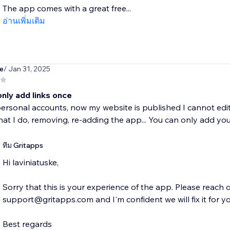
The app comes with a great free...
อ่านเพิ่มเติม
e
/ Jan 31, 2025
nly add links once
ersonal accounts, now my website is published I cannot edi
at I do, removing, re-adding the app... You can only add you
ทีม Gritapps
Hi laviniatuske,
Sorry that this is your experience of the app. Please reach o
support@gritapps.com and I'm confident we will fix it for yo
Best regards