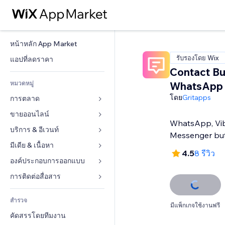
หน้าหลัก App Market
รับรองโดย Wix
แอปที่ลดราคา
Contact Bu
หมวดหมู่
WhatsApp 
โดย
Gritapps
การตลาด
ขายออนไลน์
โฆษณา
WhatsApp, Vib
โทรศัพท์มือถือ
บริการ & อีเวนท์
แอปสำหรับร้านค้า
Messenger bu
บทวิเคราะห์
การจัดส่ง & ส่งมอบสินค้า
มีเดีย & เนื้อหา
โรงแรม
4.5
8 รีวิว
โซเชียล
ปุ่มการจำหน่าย
อีเวนท์
องค์ประกอบการออกแบบ
แกลเลอรี
SEO
คอร์สออนไลน์
ร้านอาหาร
เพลง
แผนที่  & การนำทาง
การติดต่อสื่อสาร 
มีส่วนร่วม
สั่งพิมพ์ตามความต้องการ
อสังหาริมทรัพย์
พอดแคสต์
ส่วนบุคคล & ความปลอดภัย
แบบฟอร์ม
ทำอันดับเว็บไซต์
บัญชี
สำรวจ
การจอง
การถ่ายภาพ
นาฬิกา
บล็อก
มีแพ็กเกจใช้งานฟรี
อีเมล
คูปอง & ความภักดีในแบรนด์
คัดสรรโดยทีมงาน
วิดีโอ
เทมเพลตเพจ
แบบสำรวจ