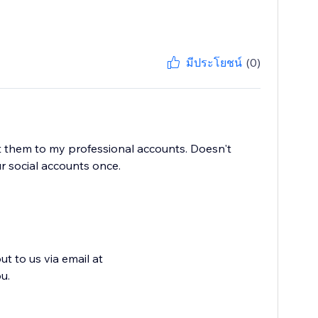
มีประโยชน์
(0)
t them to my professional accounts. Doesn't
r social accounts once.
ut to us via email at
u.