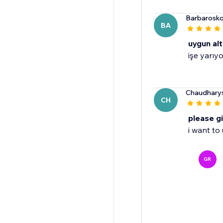
Barbarosk
BA
uygun alt
işe yarıyo
Chaudharys
CH
please g
i want to
GR