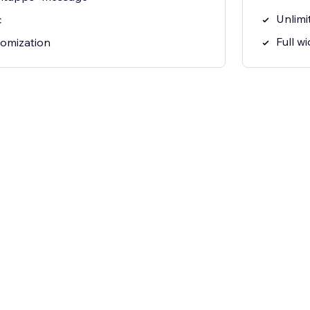
Unlimit
c
Full w
tomization