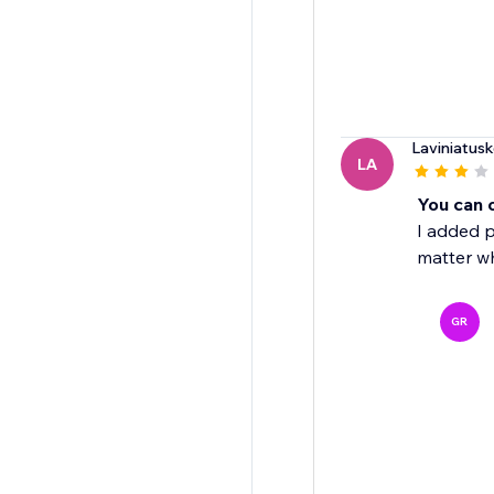
Laviniatusk
LA
You can o
I added p
matter wh
GR