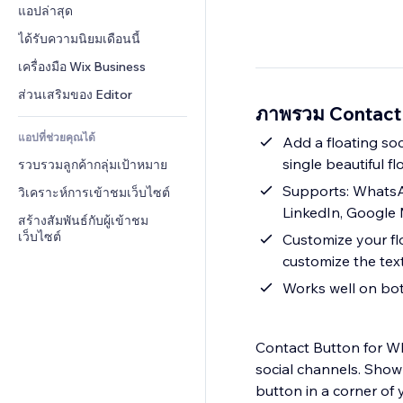
Conversion
โซลูชันคลังสินค้า
แอปล่าสุด
PDF
เอฟเฟกต์รูปภาพ
แชต
การดรอปชิป
การแชร์ไฟล์
ได้รับความนิยมเดือนนี้
ปุ่ม & เมนู
หมายเหตุ
ราคา & การสมัครใช้งาน
ข่าว
แบนเนอร์ & สัญลักษณ์
เครื่องมือ Wix Business
โทรศัพท์
การระดมทุนสาธารณะ 
บริการเนื้อหา
เครื่องคำนวน
ชุมชน
ส่วนเสริมของ Editor
(Crowdfunding)
ภาพรวม Contact
เอฟเฟกต์ข้อความ
ค้นหา
รีวิว & การรับรอง
อาหาร & เครื่องดื่ม
แอปที่ช่วยคุณได้
อากาศ
Add a floating so
CRM
single beautiful f
รวบรวมลูกค้ากลุ่มเป้าหมาย
แผนภูมิ & ตาราง
Supports: WhatsAp
วิเคราะห์การเข้าชมเว็บไซต์
LinkedIn, Google 
สร้างสัมพันธ์กับผู้เข้าชม
เว็บไซต์
Customize your fl
customize the tex
Works well on bot
Contact Button for Wh
social channels. Show
button in a corner of 