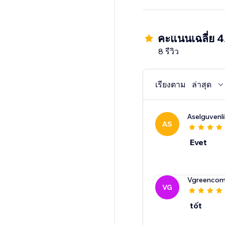
คะแนนเฉลี่ย 4
8 รีวิว
เรียงตาม
ล่าสุด
Aselguvenlik
AS
Evet
Vgreenco
VG
tốt