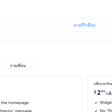
อ่านรีวิวอื่นๆ
รายเดือน
แพ็กเกจ Pr
2
99
$
/เด
Widget
n the homepage
No "P
ritapps" message