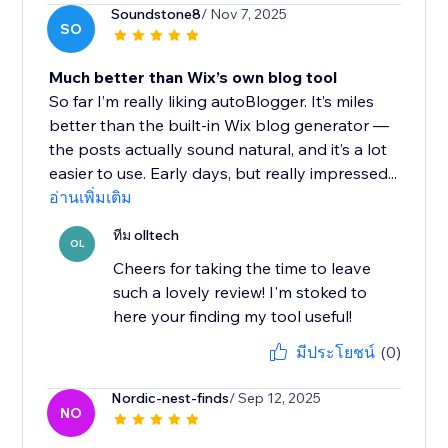
Soundstone8
/ Nov 7, 2025
SO
Much better than Wix’s own blog tool
So far I’m really liking autoBlogger. It’s miles
better than the built-in Wix blog generator —
the posts actually sound natural, and it’s a lot
easier to use. Early days, but really impressed...
อ่านเพิ่มเติม
ทีม olltech
OL
Cheers for taking the time to leave
such a lovely review! I'm stoked to
here your finding my tool useful!
มีประโยชน์
(0)
Nordic-nest-finds
/ Sep 12, 2025
NO