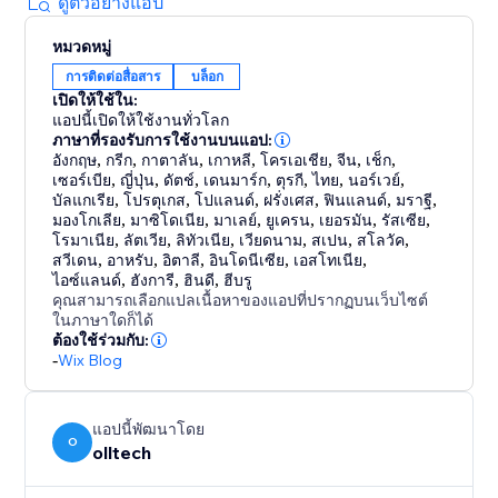
ดูตัวอย่างแอป
You can also opt into the Backlink Sharing Program
หมวดหมู่
to exchange backlinks with other users and further
การติดต่อสื่อสาร
บล็อก
strengthen your SEO performance.
เปิดให้ใช้ใน:
แอปนี้เปิดให้ใช้งานทั่วโลก
Spend less time writing and more time growing your
ภาษาที่รองรับการใช้งานบนแอป:
business while autoBlogger keeps your site
อังกฤษ
,
กรีก
,
กาตาลัน
,
เกาหลี
,
โครเอเชีย
,
จีน
,
เช็ก
,
เซอร์เบีย
,
ญี่ปุ่น
,
ดัตช์
,
เดนมาร์ก
,
ตุรกี
,
ไทย
,
นอร์เวย์
,
consistently updated with fresh, SEO-friendly
บัลแกเรีย
,
โปรตุเกส
,
โปแลนด์
,
ฝรั่งเศส
,
ฟินแลนด์
,
มราฐี
,
มองโกเลีย
,
มาซิโดเนีย
,
มาเลย์
,
ยูเครน
,
เยอรมัน
,
รัสเซีย
,
โรมาเนีย
,
ลัตเวีย
,
ลิทัวเนีย
,
เวียดนาม
,
สเปน
,
สโลวัค
,
สวีเดน
,
อาหรับ
,
อิตาลี
,
อินโดนีเซีย
,
เอสโทเนีย
,
ไอซ์แลนด์
,
ฮังการี
,
ฮินดี
,
ฮีบรู
คุณสามารถเลือกแปลเนื้อหาของแอปที่ปรากฏบนเว็บไซต์
ในภาษาใดก็ได้
ต้องใช้ร่วมกับ:
-
Wix Blog
แอปนี้พัฒนาโดย
O
olltech