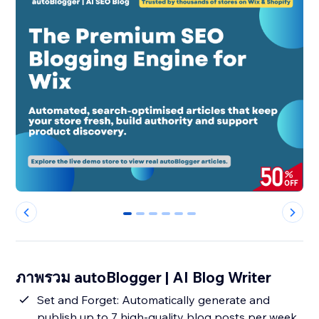
0
1
2
3
4
5
ภาพรวม autoBlogger | AI Blog Writer
Set and Forget: Automatically generate and
publish up to 7 high-quality blog posts per week,