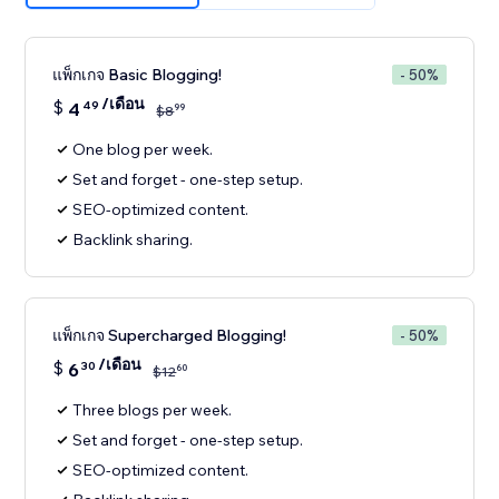
แพ็กเกจ Basic Blogging!
- 50%
/เดือน
$
4
49
99
$
8
One blog per week.
Set and forget - one-step setup.
SEO-optimized content.
Backlink sharing.
แพ็กเกจ Supercharged Blogging!
- 50%
/เดือน
$
6
30
60
$
12
Three blogs per week.
Set and forget - one-step setup.
SEO-optimized content.