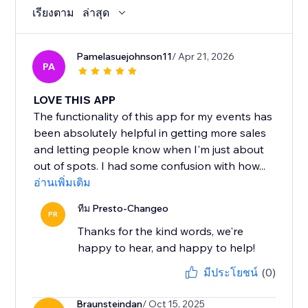
เรียงตาม
ล่าสุด
Pamelasuejohnson11
/ Apr 21, 2026
PA
LOVE THIS APP
The functionality of this app for my events has
been absolutely helpful in getting more sales
and letting people know when I'm just about
out of spots. I had some confusion with how...
อ่านเพิ่มเติม
ทีม Presto-Changeo
PR
Thanks for the kind words, we're
มีประโยชน์
(0)
Braunsteindan
/ Oct 15, 2025