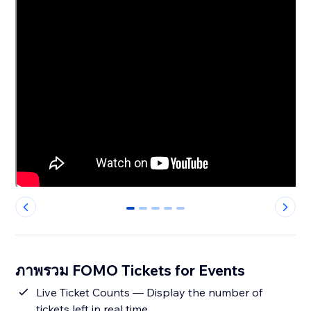
0
1
2
3
4
ภาพรวม FOMO Tickets for Events
Live Ticket Counts — Display the number of
tickets left in real time