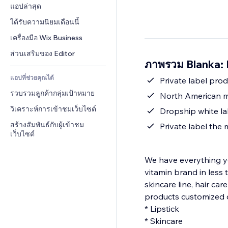
Conversion
โซลูชันคลังสินค้า
แอปล่าสุด
PDF
เอฟเฟกต์รูปภาพ
แชต
การดรอปชิป
การแชร์ไฟล์
ได้รับความนิยมเดือนนี้
ปุ่ม & เมนู
หมายเหตุ
ราคา & การสมัครใช้งาน
ข่าว
แบนเนอร์ & สัญลักษณ์
เครื่องมือ Wix Business
โทรศัพท์
การระดมทุนสาธารณะ 
บริการเนื้อหา
เครื่องคำนวน
ชุมชน
ส่วนเสริมของ Editor
(Crowdfunding)
ภาพรวม Blanka: 
เอฟเฟกต์ข้อความ
ค้นหา
รีวิว & การรับรอง
อาหาร & เครื่องดื่ม
แอปที่ช่วยคุณได้
อากาศ
Private label pro
CRM
รวบรวมลูกค้ากลุ่มเป้าหมาย
แผนภูมิ & ตาราง
North American m
วิเคราะห์การเข้าชมเว็บไซต์
Dropship white la
สร้างสัมพันธ์กับผู้เข้าชม
Private label the
เว็บไซต์
We have everything yo
vitamin brand in less 
skincare line, hair car
products customized 
* Lipstick
* Skincare