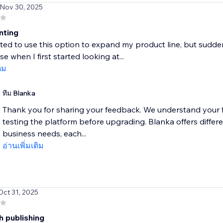
 Nov 30, 2025
nting
ited to use this option to expand my product line, but suddenl
e when I first started looking at...
ติม
ทีม Blanka
Thank you for sharing your feedback. We understand your fr
testing the platform before upgrading. Blanka offers differe
business needs, each...
อ่านเพิ่มเติม
Oct 31, 2025
h publishing