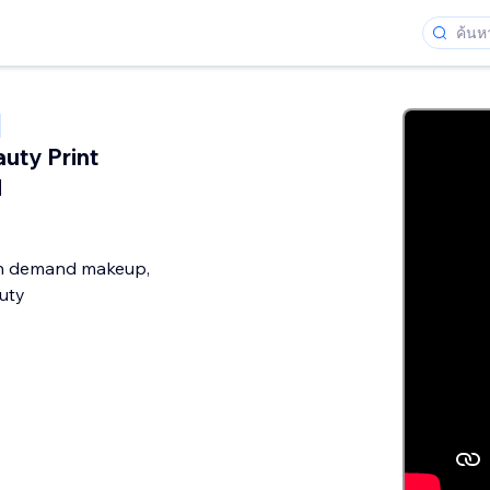
uty Print
d
on demand makeup,
uty