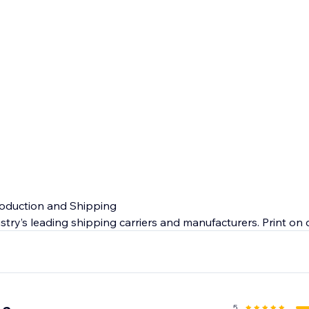
roduction and Shipping
stry’s leading shipping carriers and manufacturers. Print o
ty products so you can expect quick makeup dropshipping o
 end customer.
e
nada and US will give you peace of mind. From manufacturin
5