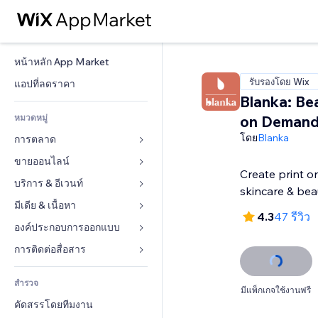
หน้าหลัก App Market
รับรองโดย Wix
แอปที่ลดราคา
Blanka: Bea
หมวดหมู่
on Deman
โดย
Blanka
การตลาด
ขายออนไลน์
โฆษณา
Create print 
โทรศัพท์มือถือ
บริการ & อีเวนท์
แอปสำหรับร้านค้า
skincare & bea
บทวิเคราะห์
การจัดส่ง & ส่งมอบสินค้า
มีเดีย & เนื้อหา
โรงแรม
4.3
47 รีวิว
โซเชียล
ปุ่มการจำหน่าย
อีเวนท์
องค์ประกอบการออกแบบ
แกลเลอรี
SEO
คอร์สออนไลน์
ร้านอาหาร
เพลง
แผนที่  & การนำทาง
การติดต่อสื่อสาร 
มีส่วนร่วม
สั่งพิมพ์ตามความต้องการ
อสังหาริมทรัพย์
พอดแคสต์
ส่วนบุคคล & ความปลอดภัย
แบบฟอร์ม
ทำอันดับเว็บไซต์
บัญชี
สำรวจ
การจอง
การถ่ายภาพ
นาฬิกา
บล็อก
มีแพ็กเกจใช้งานฟรี
อีเมล
คูปอง & ความภักดีในแบรนด์
คัดสรรโดยทีมงาน
วิดีโอ
เทมเพลตเพจ
แบบสำรวจ