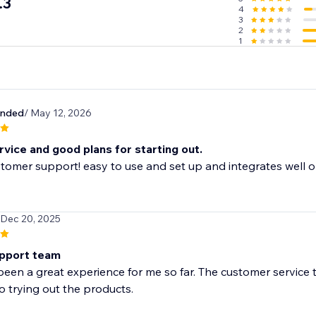
.3
4
cally trusted shipping carriers, you and your customers will b
3
lment.
2
1
e lookout for the best and lowest prices in the industry so 
hrough suppliers.
unded
/ May 12, 2026
vice and good plans for starting out.
tomer support! easy to use and set up and integrates well o
 Dec 20, 2025
pport team
been a great experience for me so far. The customer service 
o trying out the products.