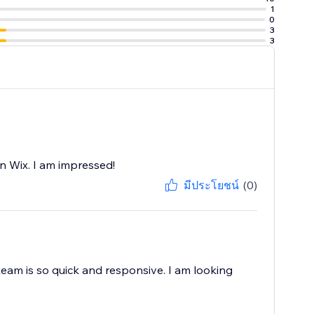
1
e at ease with
0
3
3
you don’t need to
n Wix. I am impressed!
มีประโยชน์
(0)
team is so quick and responsive. I am looking