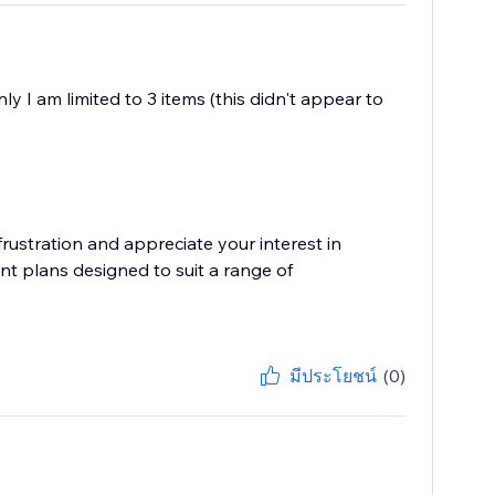
y I am limited to 3 items (this didn't appear to
ustration and appreciate your interest in
nt plans designed to suit a range of
มีประโยชน์
(0)