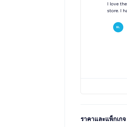
I love th
store. I 
BL
ราคาและแพ็กเกจ