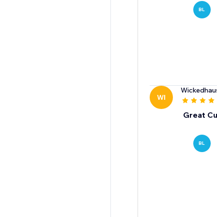
BL
Wickedhau
WI
Great Cu
BL