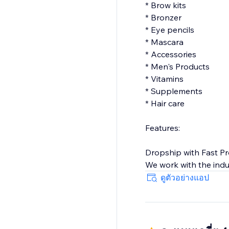
* Brow kits
* Bronzer
* Eye pencils
* Mascara
* Accessories
* Men's Products
* Vitamins
* Supplements
* Hair care
Features:
Dropship with Fast P
We work with the indu
our selection of beau
ดูตัวอย่างแอป
dropship and a happy
North American Mad
Our suppliers from Ca