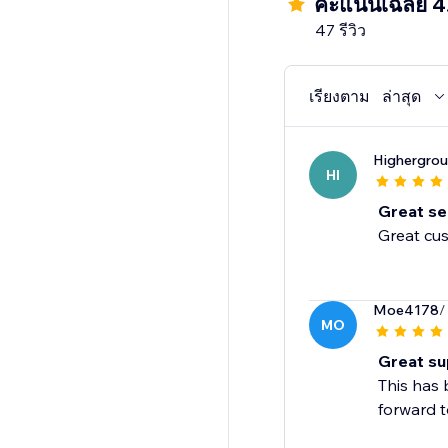
คะแนนเฉลี่ย 4
quality products to lo
47 รีวิว
reliable and fast fulfil
Discounted Prices
เรียงตาม
ล่าสุด
Blanka is always on th
worry about digging t
Highergro
HI
Great ser
Great cus
Moe4178
/
MO
Great su
This has 
forward t