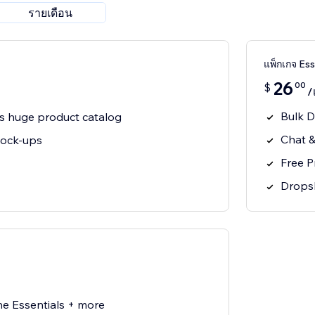
รายเดือน
แพ็กเกจ Ess
26
00
$
/
Bulk D
s huge product catalog
Chat &
mock-ups
Free 
Drops
he Essentials + more