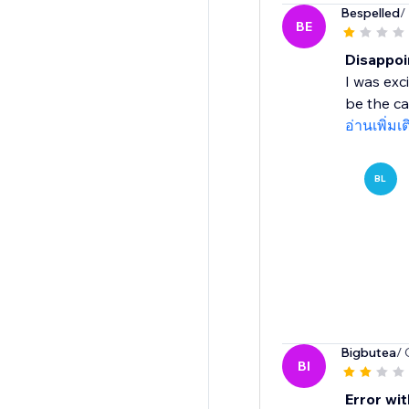
Bespelled
/
BE
Disappoi
I was exc
be the cas
อ่านเพิ่มเ
BL
Bigbutea
/ 
BI
Error wit