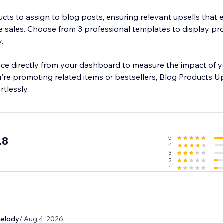
ucts to assign to blog posts, ensuring relevant upsells that
sales. Choose from 3 professional templates to display pro
.
ce directly from your dashboard to measure the impact of y
're promoting related items or bestsellers, Blog Products U
tlessly.
5
.8
4
3
2
1
melody
/ Aug 4, 2026