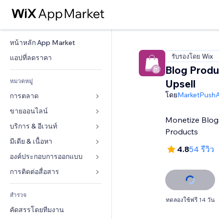
หน้าหลัก App Market
รับรองโดย Wix
แอปที่ลดราคา
Blog Produ
หมวดหมู่
Upsell
โดย
MarketPush
การตลาด
ขายออนไลน์
โฆษณา
Monetize Blog
โทรศัพท์มือถือ
บริการ & อีเวนท์
แอปสำหรับร้านค้า
Products
บทวิเคราะห์
การจัดส่ง & ส่งมอบสินค้า
มีเดีย & เนื้อหา
โรงแรม
4.8
54 รีวิว
โซเชียล
ปุ่มการจำหน่าย
อีเวนท์
องค์ประกอบการออกแบบ
แกลเลอรี
SEO
คอร์สออนไลน์
ร้านอาหาร
เพลง
แผนที่  & การนำทาง
การติดต่อสื่อสาร 
มีส่วนร่วม
สั่งพิมพ์ตามความต้องการ
อสังหาริมทรัพย์
พอดแคสต์
ส่วนบุคคล & ความปลอดภัย
แบบฟอร์ม
ทำอันดับเว็บไซต์
บัญชี
สำรวจ
การจอง
การถ่ายภาพ
นาฬิกา
บล็อก
ทดลองใช้ฟรี 14 วัน
อีเมล
คูปอง & ความภักดีในแบรนด์
คัดสรรโดยทีมงาน
วิดีโอ
เทมเพลตเพจ
แบบสำรวจ