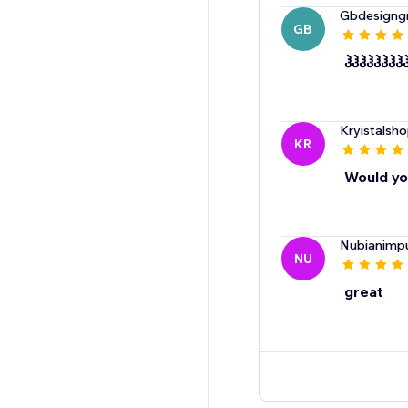
Gbdesigng
GB
ჰჰჰჰჰჰჰჰ
Kryistalsh
KR
Would yo
Nubianimp
NU
great