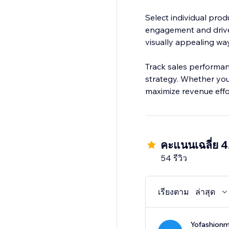
Select individual prod
engagement and drive 
visually appealing way
Track sales performan
strategy. Whether you
maximize revenue effor
คะแนนเฉลี่ย 4
54 รีวิว
เรียงตาม
ล่าสุด
Yofashion