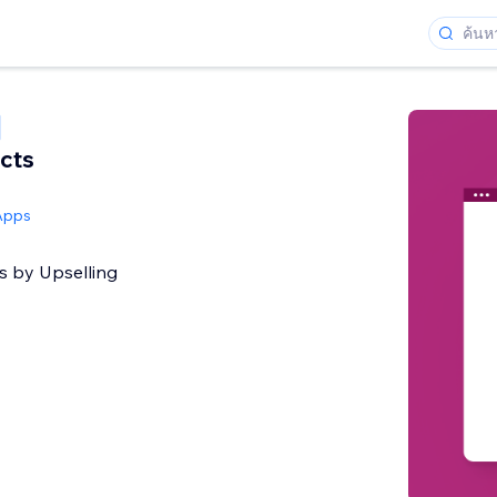
cts
Apps
s by Upselling