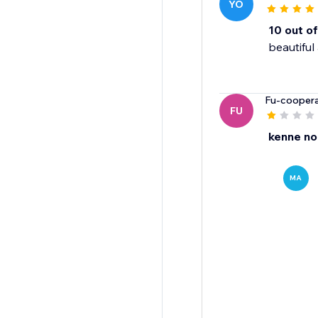
YO
10 out of
beautiful
Fu-cooper
FU
kenne no
MA