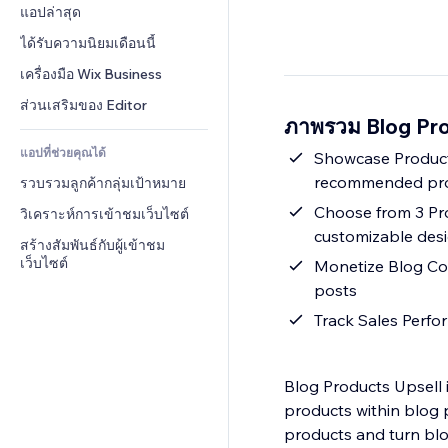
Conversion
โซลูชันคลังสินค้า
แอปล่าสุด
PDF
เอฟเฟกต์รูปภาพ
แชต
การดรอปชิป
การแชร์ไฟล์
ได้รับความนิยมเดือนนี้
ปุ่ม & เมนู
หมายเหตุ
ราคา & การสมัครใช้งาน
ข่าว
แบนเนอร์ & สัญลักษณ์
เครื่องมือ Wix Business
โทรศัพท์
การระดมทุนสาธารณะ 
บริการเนื้อหา
เครื่องคำนวน
ชุมชน
ส่วนเสริมของ Editor
(Crowdfunding)
ภาพรวม Blog Pro
เอฟเฟกต์ข้อความ
ค้นหา
รีวิว & การรับรอง
อาหาร & เครื่องดื่ม
แอปที่ช่วยคุณได้
อากาศ
Showcase Products
CRM
recommended pr
รวบรวมลูกค้ากลุ่มเป้าหมาย
แผนภูมิ & ตาราง
Choose from 3 Pro
วิเคราะห์การเข้าชมเว็บไซต์
customizable des
สร้างสัมพันธ์กับผู้เข้าชม
เว็บไซต์
Monetize Blog Con
posts
Track Sales Perfo
Blog Products Upsell 
products within blog 
products and turn blo