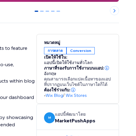
0
1
2
3
4
หมวดหมู่
s to feature
การตลาด
Conversion
เปิดให้ใช้ใน:
แอปนี้เปิดให้ใช้งานทั่วโลก
to-use,
ภาษาที่รองรับการใช้งานบนแอป:
อังกฤษ
คุณสามารถเลือกแปลเนื้อหาของแอป
cts within blog
ที่ปรากฏบนเว็บไซต์ในภาษาใดก็ได้
ต้องใช้ร่วมกับ:
-
Wix Blog
/
Wix Stores
 your dashboard
แอปนี้พัฒนาโดย
t by showcasing
M
MarketPushApps
mmended