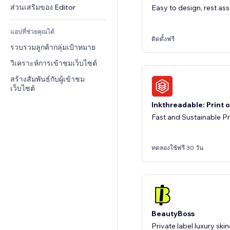
บริการเนื้อหา
เครื่องคำนวน
ชุมชน
ส่วนเสริมของ Editor
เอฟเฟกต์ข้อความ
ค้นหา
รีวิว & การรับรอง
แอปที่ช่วยคุณได้
อากาศ
CRM
ติดตั้งฟรี
รวบรวมลูกค้ากลุ่มเป้าหมาย
แผนภูมิ & ตาราง
วิเคราะห์การเข้าชมเว็บไซต์
สร้างสัมพันธ์กับผู้เข้าชม
เว็บไซต์
Inkthreadable: Print
Fast and Sustainable Pr
ทดลองใช้ฟรี 30 วัน
BeautyBoss
Private label luxury sk