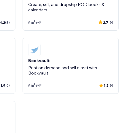
Create, sell, and dropship POD books &
calendars
4.2
(8)
ติดตั้งฟรี
2.7
(9)
Bookvault
Print on demand and sell direct with
Bookvault
1.9
(5)
ติดตั้งฟรี
1.2
(9)