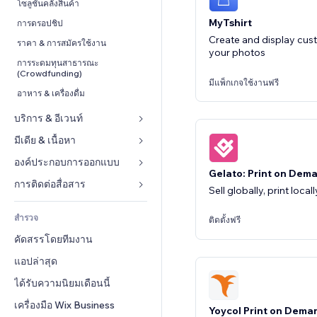
Conversion
โซลูชันคลังสินค้า
MyTshirt
การดรอปชิป
Create and display cu
ราคา & การสมัครใช้งาน
your photos
การระดมทุนสาธารณะ 
(Crowdfunding)
มีแพ็กเกจใช้งานฟรี
อาหาร & เครื่องดื่ม
บริการ & อีเวนท์
มีเดีย & เนื้อหา
โรงแรม
อีเวนท์
องค์ประกอบการออกแบบ
แกลเลอรี
Gelato: Print on Dem
ร้านอาหาร
เพลง
แผนที่  & การนำทาง
การติดต่อสื่อสาร 
Sell globally, print local
อสังหาริมทรัพย์
พอดแคสต์
ส่วนบุคคล & ความปลอดภัย
แบบฟอร์ม
สำรวจ
การจอง
ติดตั้งฟรี
การถ่ายภาพ
นาฬิกา
บล็อก
คัดสรรโดยทีมงาน
วิดีโอ
เทมเพลตเพจ
แบบสำรวจ
แอปล่าสุด
PDF
เอฟเฟกต์รูปภาพ
แชต
การแชร์ไฟล์
ได้รับความนิยมเดือนนี้
ปุ่ม & เมนู
หมายเหตุ
ข่าว
แบนเนอร์ & สัญลักษณ์
เครื่องมือ Wix Business
โทรศัพท์
Yoycol Print on Dema