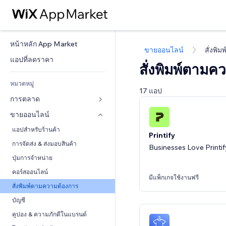
หน้าหลัก App Market
ขายออนไลน์
สั่งพิ
แอปที่ลดราคา
สั่งพิมพ์ตามค
หมวดหมู่
17 แอป
การตลาด
ขายออนไลน์
โฆษณา
โทรศัพท์มือถือ
แอปสำหรับร้านค้า
Printify
บทวิเคราะห์
การจัดส่ง & ส่งมอบสินค้า
Businesses Love Printif
โซเชียล
ปุ่มการจำหน่าย
SEO
คอร์สออนไลน์
มีแพ็กเกจใช้งานฟรี
มีส่วนร่วม
สั่งพิมพ์ตามความต้องการ
ทำอันดับเว็บไซต์
บัญชี
อีเมล
คูปอง & ความภักดีในแบรนด์