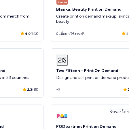
Blanka: Beauty Print on Demand
stom merch from
Create print on demand makeup, skinc
beauty
4.0
(123)
มีแพ็กเกจใช้งานฟรี
4
and
Two Fifteen – Print On Demand
ly in 33 countries
Design and sell print on demand produ
2.3
(15)
ฟรี
รับรองโดย
nd
PODpartner: Print on Demand