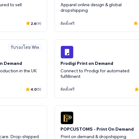
Apparel online design & global
dropshipping
2.6
(9)
ติดตั้งฟรี
รับรองโดย Wix
 on Demand
Prodigi Print on Demand
oduction in the UK
Connect to Prodigi for automated
fulfillment
4.0
(5)
ติดตั้งฟรี
POPCUSTOMS - Print On Demand
incare. Drop-shipped
Print on demand & dropshipping