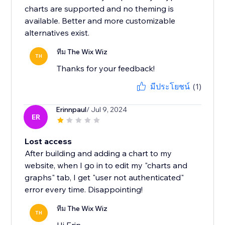
charts are supported and no theming is
available. Better and more customizable
alternatives exist.
ทีม The Wix Wiz
TH
Thanks for your feedback!
มีประโยชน์
(1)
Erinnpaul
/ Jul 9, 2024
ER
Lost access
After building and adding a chart to my
website, when I go in to edit my "charts and
graphs" tab, I get "user not authenticated"
error every time. Disappointing!
ทีม The Wix Wiz
TH