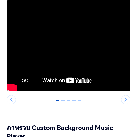
0
1
2
3
4
ภาพรวม Custom Background Music
Player