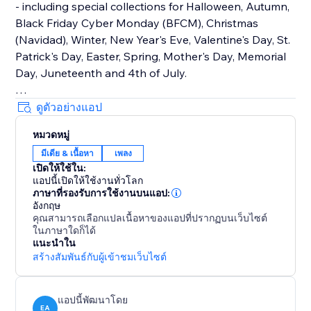
- including special collections for Halloween, Autumn,
Black Friday Cyber Monday (BFCM), Christmas
(Navidad), Winter, New Year's Eve, Valentine's Day, St.
Patrick's Day, Easter, Spring, Mother's Day, Memorial
Day, Juneteenth and 4th of July.
How It Works
ดูตัวอย่างแอป
Upload your own audio files or use our holiday music
หมวดหมู่
library that contains hundreds of royalty-free songs
มีเดีย & เนื้อหา
เพลง
for every holiday and occasion.
เปิดให้ใช้ใน:
แอปนี้เปิดให้ใช้งานทั่วโลก
Main Features
ภาษาที่รองรับการใช้งานบนแอป:
• TikTok Mode with weekly trending songs
อังกฤษ
คุณสามารถเลือกแปลเนื้อหาของแอปที่ปรากฏบนเว็บไซต์
• Hundreds of holiday songs for every seasons,
ในภาษาใดก็ได้
holiday and occasion throughout the year
แนะนำใน
• Seamless autoplay & looping options
สร้างสัมพันธ์กับผู้เข้าชมเว็บไซต์
• Customizable widget design, placement & controls
แอปนี้พัฒนาโดย
EA