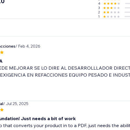
.0
4
3
2
1
acciones
/ Feb 4, 2026
A
UEDE MEJORAR SE LO DIRE AL DESARROLLLADOR DIRE
 EXIGENCIA EN REFACCIONES EQUIPO PESADO E INDUS
al
/ Jul 25, 2025
undation! Just needs a bit of work
 that converts your product in to a PDF, just needs the abilit