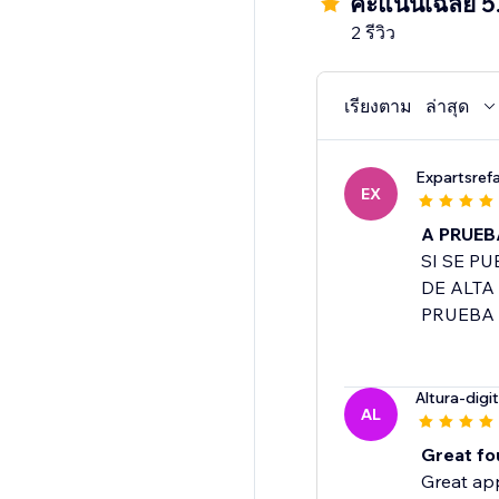
คะแนนเฉลี่ย 5
2 รีวิว
เรียงตาม
ล่าสุด
Expartsref
EX
A PRUEB
SI SE P
DE ALTA
PRUEBA
Altura-digit
AL
Great fo
Great app