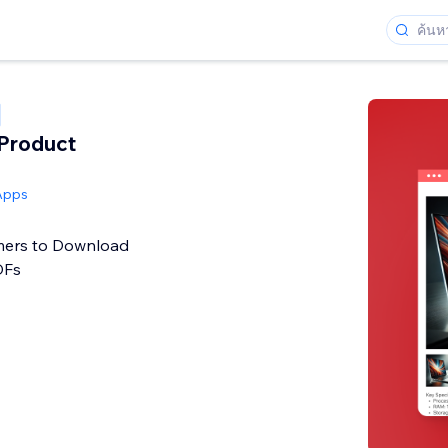
Product
Apps
mers to Download
DFs