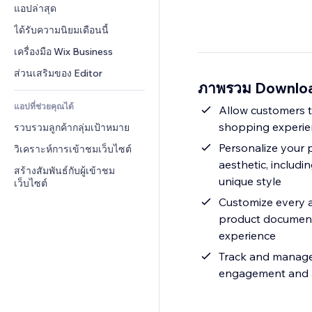
Conversion
โซลูชันคลังสินค้า
แอปล่าสุด
PDF
เอฟเฟกต์รูปภาพ
แชต
การดรอปชิป
การแชร์ไฟล์
ได้รับความนิยมเดือนนี้
ปุ่ม & เมนู
หมายเหตุ
ราคา & การสมัครใช้งาน
ข่าว
แบนเนอร์ & สัญลักษณ์
เครื่องมือ Wix Business
โทรศัพท์
การระดมทุนสาธารณะ 
บริการเนื้อหา
เครื่องคำนวน
ชุมชน
ส่วนเสริมของ Editor
(Crowdfunding)
ภาพรวม Downloa
เอฟเฟกต์ข้อความ
ค้นหา
รีวิว & การรับรอง
อาหาร & เครื่องดื่ม
แอปที่ช่วยคุณได้
อากาศ
Allow customers t
CRM
shopping experien
รวบรวมลูกค้ากลุ่มเป้าหมาย
แผนภูมิ & ตาราง
Personalize your 
วิเคราะห์การเข้าชมเว็บไซต์
aesthetic, includi
สร้างสัมพันธ์กับผู้เข้าชม
unique style
เว็บไซต์
Customize every a
product documents 
experience
Track and manage 
engagement and al