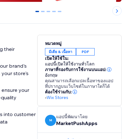
0
1
2
3
4
หมวดหมู่
g their
มีเดีย & เนื้อหา
PDF
เปิดให้ใช้ใน:
แอปนี้เปิดให้ใช้งานทั่วโลก
your brand's
ภาษาที่รองรับการใช้งานบนแอป:
 your store's
อังกฤษ
คุณสามารถเลือกแปลเนื้อหาของแอป
ที่ปรากฏบนเว็บไซต์ในภาษาใดก็ได้
o ensure your
ต้องใช้ร่วมกับ:
-quality
-
Wix Stores
s into customer
แอปนี้พัฒนาโดย
M
data
MarketPushApps