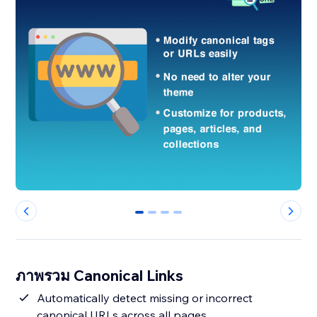
0
1
2
3
ภาพรวม Canonical Links
Automatically detect missing or incorrect
canonical URLs across all pages