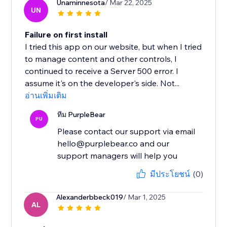
Unaminnesota
/ Mar 22, 2025
UN
Failure on first install
I tried this app on our website, but when I tried
to manage content and other controls, I
continued to receive a Server 500 error. I
assume it's on the developer's side. Not...
อ่านเพิ่มเติม
ทีม PurpleBear
PU
Please contact our support via email
hello@purplebear.co and our
support managers will help you
มีประโยชน์
(0)
Alexanderbbeck019
/ Mar 1, 2025
AL