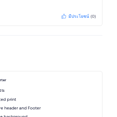
มีประโยชน์
(0)
rter
ือน
ted print
e header and Footer
e background