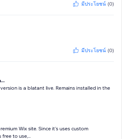
มีประโยชน์
(0)
มีประโยชน์
(0)
..
ersion is a blatant live. Remains installed in the
Premium Wix site. Since it's uses custom
free to use,...