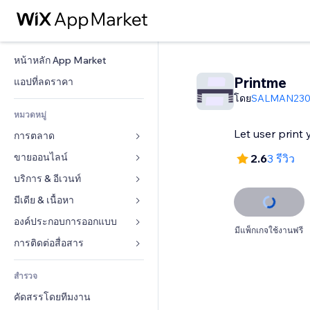
หน้าหลัก App Market
Printme
แอปที่ลดราคา
โดย
SALMAN230
หมวดหมู่
Let user print
การตลาด
ขายออนไลน์
โฆษณา
2.6
3 รีวิว
โทรศัพท์มือถือ
บริการ & อีเวนท์
แอปสำหรับร้านค้า
บทวิเคราะห์
การจัดส่ง & ส่งมอบสินค้า
มีเดีย & เนื้อหา
โรงแรม
โซเชียล
ปุ่มการจำหน่าย
อีเวนท์
องค์ประกอบการออกแบบ
แกลเลอรี
มีแพ็กเกจใช้งานฟรี
SEO
คอร์สออนไลน์
ร้านอาหาร
เพลง
แผนที่  & การนำทาง
การติดต่อสื่อสาร 
มีส่วนร่วม
สั่งพิมพ์ตามความต้องการ
อสังหาริมทรัพย์
พอดแคสต์
ส่วนบุคคล & ความปลอดภัย
แบบฟอร์ม
ทำอันดับเว็บไซต์
บัญชี
สำรวจ
การจอง
การถ่ายภาพ
นาฬิกา
บล็อก
อีเมล
คูปอง & ความภักดีในแบรนด์
คัดสรรโดยทีมงาน
วิดีโอ
เทมเพลตเพจ
แบบสำรวจ