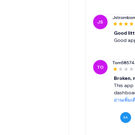
Jstrombo
JS
Good litt
Good app 
Tom58574
TO
Broken, n
This app 
dashboard
อ่านเพิ่มเ
SA