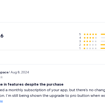
5
.6
4
3
2
1
space
/ Aug 8, 2024
e in features despite the purchase
ed a monthly subscription of your app, but there's no change 
ion. I'm still being shown the upgrade to pro button when wor
ติม