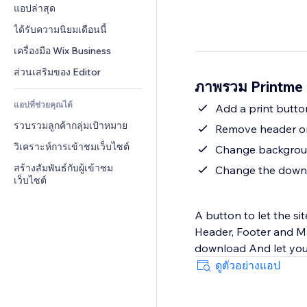
Conversion
โซลูชันคลังสินค้า
แอปล่าสุด
PDF
เอฟเฟกต์รูปภาพ
แชต
การดรอปชิป
การแชร์ไฟล์
ได้รับความนิยมเดือนนี้
ปุ่ม & เมนู
หมายเหตุ
ราคา & การสมัครใช้งาน
ข่าว
แบนเนอร์ & สัญลักษณ์
เครื่องมือ Wix Business
โทรศัพท์
การระดมทุนสาธารณะ 
บริการเนื้อหา
เครื่องคำนวน
ชุมชน
ส่วนเสริมของ Editor
(Crowdfunding)
ภาพรวม Printme
เอฟเฟกต์ข้อความ
ค้นหา
รีวิว & การรับรอง
อาหาร & เครื่องดื่ม
แอปที่ช่วยคุณได้
อากาศ
Add a print butto
CRM
รวบรวมลูกค้ากลุ่มเป้าหมาย
แผนภูมิ & ตาราง
Remove header or 
วิเคราะห์การเข้าชมเว็บไซต์
Change backgroun
สร้างสัมพันธ์กับผู้เข้าชม
Change the downl
เว็บไซต์
A button to let the s
Header, Footer and Ma
download And let you
ดูตัวอย่างแอป