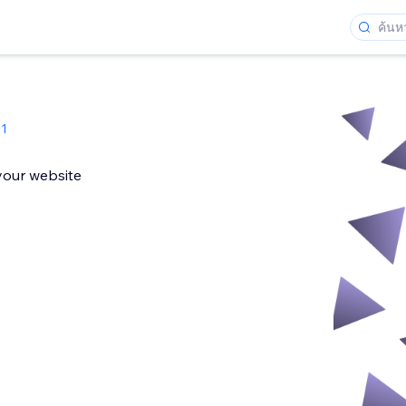
1
 your website