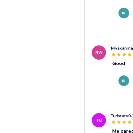
IN
Nwakanma
NW
Good
IN
Turistatv0
/
TU
Me parece