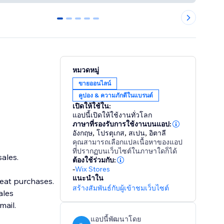
0
1
2
3
4
หมวดหมู่
ขายออนไลน์
คูปอง & ความภักดีในแบรนด์
เปิดให้ใช้ใน:
แอปนี้เปิดให้ใช้งานทั่วโลก
ภาษาที่รองรับการใช้งานบนแอป:
อังกฤษ
,
โปรตุเกส
,
สเปน
,
อิตาลี
คุณสามารถเลือกแปลเนื้อหาของแอป
ที่ปรากฏบนเว็บไซต์ในภาษาใดก็ได้
ales.
ต้องใช้ร่วมกับ:
-
Wix Stores
แนะนำใน
eat purchases.
สร้างสัมพันธ์กับผู้เข้าชมเว็บไซต์
ales
ail.
แอปนี้พัฒนาโดย