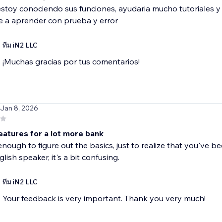
toy conociendo sus funciones, ayudaria mucho tutoriales y
 a aprender con prueba y error
ทีม iN2 LLC
¡Muchas gracias por tus comentarios!
 Jan 8, 2026
features for a lot more bank
 enough to figure out the basics, just to realize that you've be
lish speaker, it's a bit confusing.
ทีม iN2 LLC
Your feedback is very important. Thank you very much!