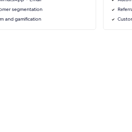
tomer segmentation
Referr
am and gamification
Custo