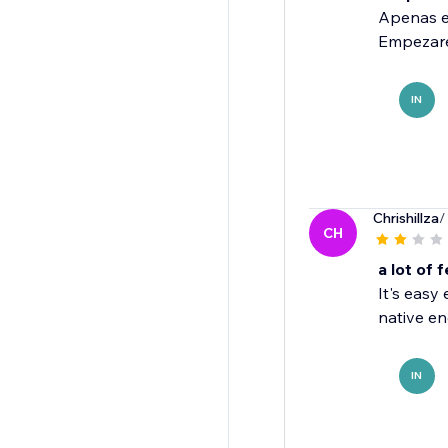
Apenas es
Empezare
IN
Chrishillza
/
CH
a lot of 
It's easy
native eng
IN