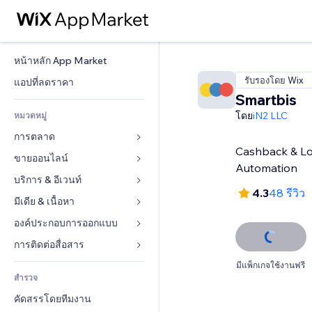
หน้าหลัก App Market
รับรองโดย Wix
แอปที่ลดราคา
Smartbis
โดย
iN2 LLC
หมวดหมู่
การตลาด
Cashback & Lo
ขายออนไลน์
โฆษณา
Automation
โทรศัพท์มือถือ
บริการ & อีเวนท์
แอปสำหรับร้านค้า
4.3
48 รีวิว
บทวิเคราะห์
การจัดส่ง & ส่งมอบสินค้า
มีเดีย & เนื้อหา
โรงแรม
โซเชียล
ปุ่มการจำหน่าย
อีเวนท์
องค์ประกอบการออกแบบ
แกลเลอรี
SEO
คอร์สออนไลน์
ร้านอาหาร
เพลง
แผนที่  & การนำทาง
การติดต่อสื่อสาร 
มีส่วนร่วม
สั่งพิมพ์ตามความต้องการ
อสังหาริมทรัพย์
พอดแคสต์
ส่วนบุคคล & ความปลอดภัย
แบบฟอร์ม
มีแพ็กเกจใช้งานฟรี
ทำอันดับเว็บไซต์
บัญชี
สำรวจ
การจอง
การถ่ายภาพ
นาฬิกา
บล็อก
อีเมล
คูปอง & ความภักดีในแบรนด์
คัดสรรโดยทีมงาน
วิดีโอ
เทมเพลตเพจ
แบบสำรวจ