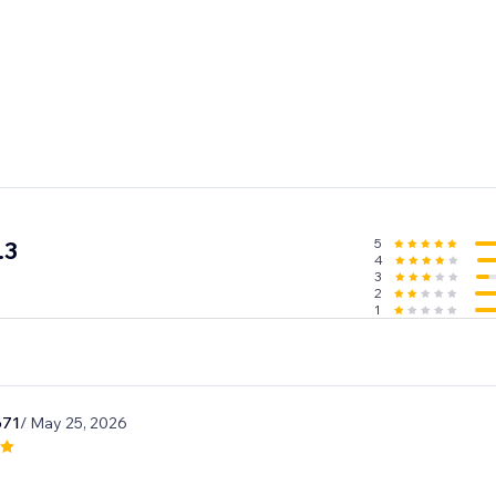
5
.3
4
3
2
1
o71
/ May 25, 2026