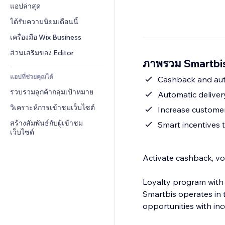
Conversion
โซลูชันคลังสินค้า
แอปล่าสุด
PDF
เอฟเฟกต์รูปภาพ
แชต
การดรอปชิป
การแชร์ไฟล์
ได้รับความนิยมเดือนนี้
ปุ่ม & เมนู
หมายเหตุ
ราคา & การสมัครใช้งาน
ข่าว
แบนเนอร์ & สัญลักษณ์
เครื่องมือ Wix Business
โทรศัพท์
การระดมทุนสาธารณะ 
บริการเนื้อหา
เครื่องคำนวน
ชุมชน
ส่วนเสริมของ Editor
(Crowdfunding)
ภาพรวม Smartbi
เอฟเฟกต์ข้อความ
ค้นหา
รีวิว & การรับรอง
อาหาร & เครื่องดื่ม
แอปที่ช่วยคุณได้
อากาศ
Cashback and aut
CRM
รวบรวมลูกค้ากลุ่มเป้าหมาย
แผนภูมิ & ตาราง
Automatic delive
วิเคราะห์การเข้าชมเว็บไซต์
Increase customer
สร้างสัมพันธ์กับผู้เข้าชม
Smart incentives 
เว็บไซต์
Activate cashback, vo
Loyalty program with
Smartbis operates in 
opportunities with i