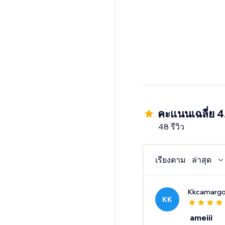
คะแนนเฉลี่ย 4
48 รีวิว
เรียงตาม
ล่าสุด
Kkcamarg
KK
ameiii