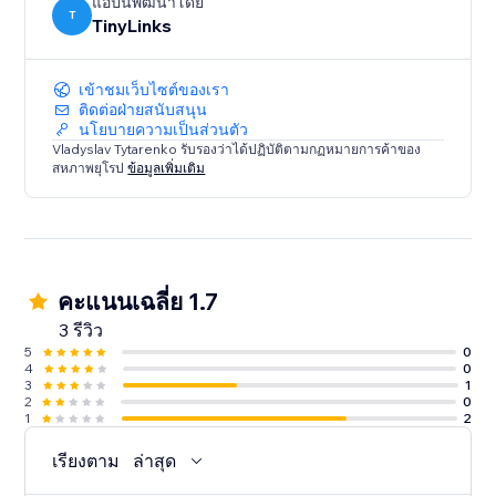
แอปนี้พัฒนาโดย
T
TinyLinks
เข้าชมเว็บไซต์ของเรา
ติดต่อฝ่ายสนับสนุน
นโยบายความเป็นส่วนตัว
Vladyslav Tytarenko รับรองว่าได้ปฏิบัติตามกฏหมายการค้าของ
สหภาพยุโรป
ข้อมูลเพิ่มเติม
คะแนนเฉลี่ย 1.7
3 รีวิว
5
0
4
0
3
1
2
0
1
2
เรียงตาม
ล่าสุด