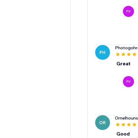
PU
Photogohr
PH
Great
PU
Ornelhoun
OR
Good