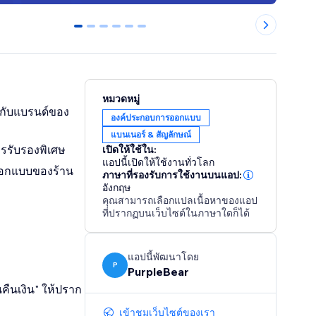
0
1
2
3
4
5
หมวดหมู่
้ากับแบรนด์ของ
องค์ประกอบการออกแบบ
แบนเนอร์ & สัญลักษณ์
ารรับรองพิเศษ
เปิดให้ใช้ใน:
แอปนี้เปิดให้ใช้งานทั่วโลก
รออกแบบของร้าน
ภาษาที่รองรับการใช้งานบนแอป:
อังกฤษ
คุณสามารถเลือกแปลเนื้อหาของแอป
ที่ปรากฏบนเว็บไซต์ในภาษาใดก็ได้
แอปนี้พัฒนาโดย
P
PurpleBear
คืนเงิน" ให้ปราก
เข้าชมเว็บไซต์ของเรา