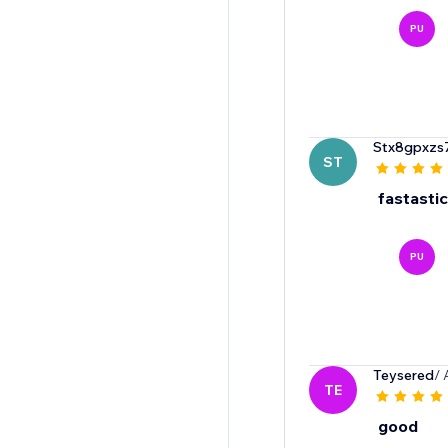
PU
Stx8gpxzs
ST
fastastic
PU
Teysered
/ 
TE
good