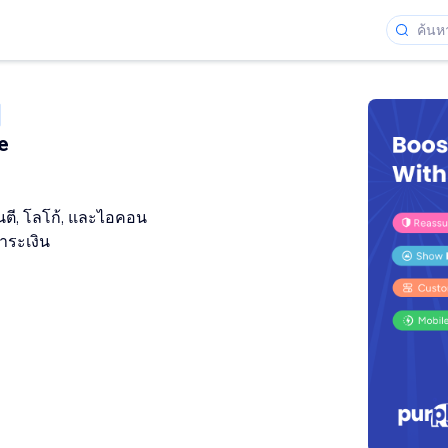
e
นตี, โลโก้, และไอคอน
ำระเงิน