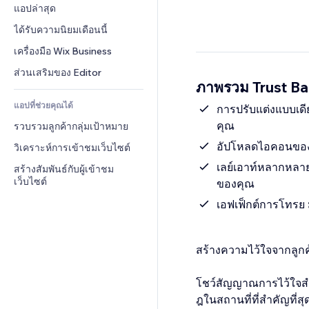
Conversion
โซลูชันคลังสินค้า
แอปล่าสุด
PDF
เอฟเฟกต์รูปภาพ
แชต
การดรอปชิป
การแชร์ไฟล์
ได้รับความนิยมเดือนนี้
ปุ่ม & เมนู
หมายเหตุ
ราคา & การสมัครใช้งาน
ข่าว
แบนเนอร์ & สัญลักษณ์
เครื่องมือ Wix Business
โทรศัพท์
การระดมทุนสาธารณะ 
บริการเนื้อหา
เครื่องคำนวน
ชุมชน
ส่วนเสริมของ Editor
(Crowdfunding)
ภาพรวม Trust B
เอฟเฟกต์ข้อความ
ค้นหา
รีวิว & การรับรอง
อาหาร & เครื่องดื่ม
แอปที่ช่วยคุณได้
อากาศ
การปรับแต่งแบบเดีย
CRM
คุณ
รวบรวมลูกค้ากลุ่มเป้าหมาย
แผนภูมิ & ตาราง
อัปโหลดไอคอนของคุ
วิเคราะห์การเข้าชมเว็บไซต์
เลย์เอาท์หลากหลา
สร้างสัมพันธ์กับผู้เข้าชม
เว็บไซต์
ของคุณ
เอฟเฟ็กต์การโทรย ม
สร้างความไว้ใจจากลูก
โชว์สัญญาณการไว้ใจสำคั
ฎในสถานที่ที่สำคัญที่ส