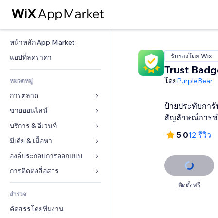
หน้าหลัก App Market
รับรองโดย Wix
แอปที่ลดราคา
Trust Badg
โดย
PurpleBear
หมวดหมู่
การตลาด
ป้ายประทับการั
ขายออนไลน์
โฆษณา
สัญลักษณ์การช
โทรศัพท์มือถือ
บริการ & อีเวนท์
แอปสำหรับร้านค้า
5.0
12 รีวิว
บทวิเคราะห์
การจัดส่ง & ส่งมอบสินค้า
มีเดีย & เนื้อหา
โรงแรม
โซเชียล
ปุ่มการจำหน่าย
อีเวนท์
องค์ประกอบการออกแบบ
แกลเลอรี
SEO
คอร์สออนไลน์
ร้านอาหาร
เพลง
แผนที่  & การนำทาง
การติดต่อสื่อสาร 
มีส่วนร่วม
สั่งพิมพ์ตามความต้องการ
อสังหาริมทรัพย์
พอดแคสต์
ส่วนบุคคล & ความปลอดภัย
แบบฟอร์ม
ติดตั้งฟรี
ทำอันดับเว็บไซต์
บัญชี
สำรวจ
การจอง
การถ่ายภาพ
นาฬิกา
บล็อก
อีเมล
คูปอง & ความภักดีในแบรนด์
คัดสรรโดยทีมงาน
วิดีโอ
เทมเพลตเพจ
แบบสำรวจ