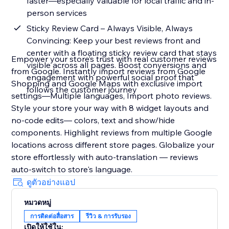
faster—especially valuable for local traffic and in-
person services
Sticky Review Card – Always Visible, Always
Convincing: Keep your best reviews front and
center with a floating sticky review card that stays
Empower your store’s trust with real customer reviews
visible across all pages. Boost conversions and
from Google. Instantly import reviews from Google
engagement with powerful social proof that
Shopping and Google Maps with exclusive import
follows the customer journey
settings—Multiple languages, Import photo reviews.
Style your store your way with 8 widget layouts and
no-code edits— colors, text and show/hide
components. Highlight reviews from multiple Google
locations across different store pages. Globalize your
store effortlessly with auto-translation — reviews
auto-switch to store's language.
ดูตัวอย่างแอป
หมวดหมู่
การติดต่อสื่อสาร
รีวิว & การรับรอง
เปิดให้ใช้ใน: