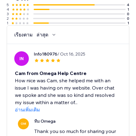
5
4
4
1
3
0
2
0
1
1
เรียงตาม
ล่าสุด
Info180976
/ Oct 16, 2025
IN
Cam from Omega Help Centre
How nice was Cam, she helped me with an
issue I was having on my website. Over chat
we spoke and she was so kind and resolved
my issue within a matter of...
อ่านเพิ่มเติม
ทีม Omega
OM
Thank you so much for sharing your