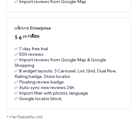
✅ Import reviews from Google Map
แพ็กเกจ Enterprise
/เดือน
$
6
29
✅ 7-day free trial
✅ 500 reviews
✅ Import reviews from Google Map & Google
Shopping
✅ 8 widget layouts: 3 Carousel, List, Grid, Dual Row,
Rating badge, Store locator
✅ Floating review badge
✅ Auto-sync new reviews 24h
✅ Import filter with photos, language
✅ Google locator block
* ราคาในสกุลเงิน USD