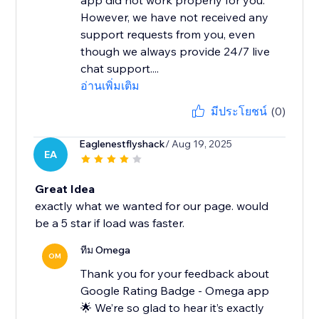
app did not work properly for you.
However, we have not received any
support requests from you, even
though we always provide 24/7 live
chat support....
อ่านเพิ่มเติม
มีประโยชน์
(0)
Eaglenestflyshack
/ Aug 19, 2025
EA
Great Idea
exactly what we wanted for our page. would
be a 5 star if load was faster.
ทีม Omega
OM
Thank you for your feedback about
Google Rating Badge - Omega app
🌟 We’re so glad to hear it’s exactly