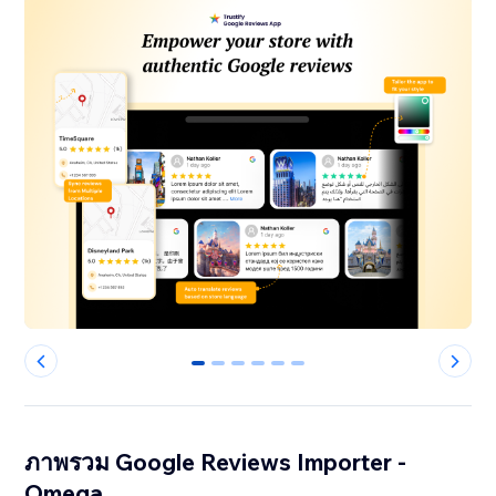
0
1
2
3
4
5
ภาพรวม Google Reviews Importer -
Omega