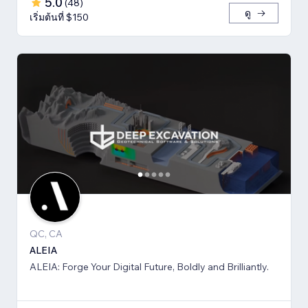
5.0
(
48
)
ดู
เริ่มต้นที่ $150
QC, CA
ALEIA
ALEIA: Forge Your Digital Future, Boldly and Brilliantly.