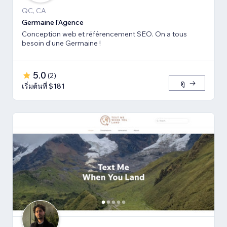
QC, CA
Germaine l'Agence
Conception web et référencement SEO. On a tous
besoin d'une Germaine !
5.0
(
2
)
ดู
เริ่มต้นที่ $181