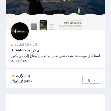
El Sadat City, EG
i Creator- اي كريتور
لسنا كأي مؤسسة تقنية ، نحن نعلم أن العميل يحتاج إلى من يكون
بجواره دائما
4.8
(
50
)
ดู
เริ่มต้นที่ $497