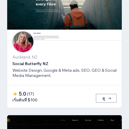
Auckland, NZ
Social Butterfly NZ
Website Design, Google & Meta ads, SEO, GEO & Social
Media Management.
5.0
(
17
)
ดู
เริ่มต้นที่ $100