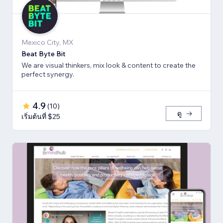
Mexico City, MX
Beat Byte Bit
We are visual thinkers, mix look & content to create the
perfect synergy.
4.9
(
10
)
ดู
เริ่มต้นที่ $25