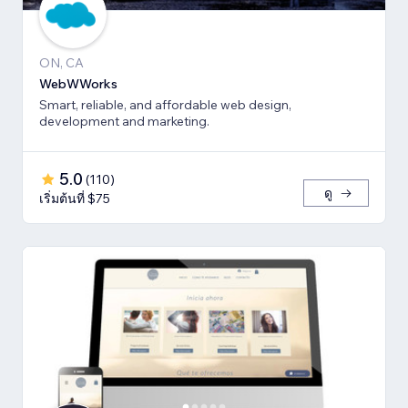
ON, CA
WebWWorks
Smart, reliable, and affordable web design,
development and marketing.
5.0
(
110
)
ดู
เริ่มต้นที่ $75