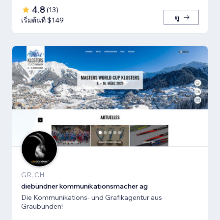
4.8
(
13
)
ดู
เริ่มต้นที่ $149
GR, CH
diebündner kommunikationsmacher ag
Die Kommunikations- und Grafikagentur aus
Graubünden!