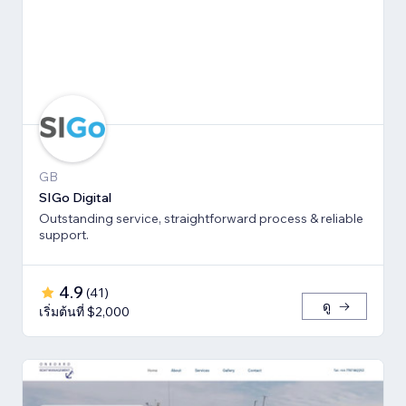
GB
SIGo Digital
Outstanding service, straightforward process & reliable
support.
4.9
(
41
)
ดู
เริ่มต้นที่ $2,000