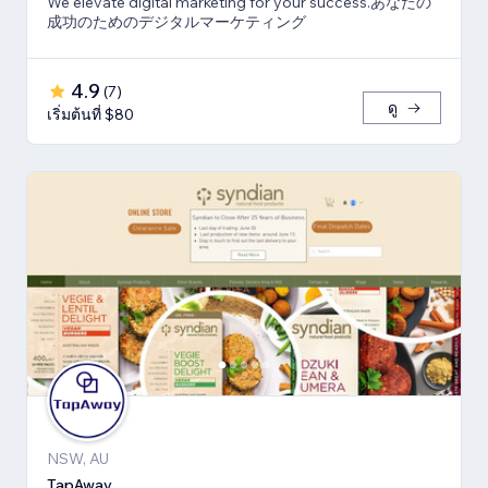
We elevate digital marketing for your success.あなたの
成功のためのデジタルマーケティング
4.9
(
7
)
ดู
เริ่มต้นที่ $80
NSW, AU
TapAway