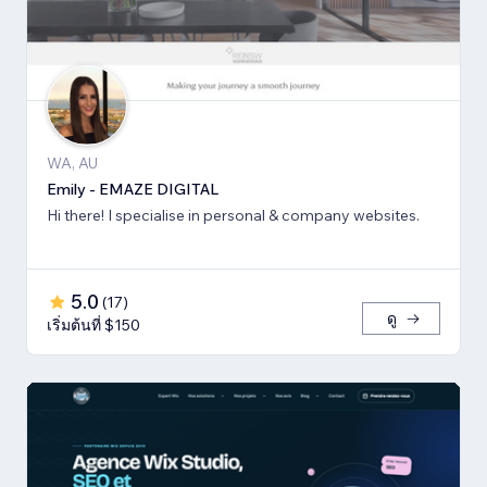
WA, AU
Emily - EMAZE DIGITAL
Hi there! I specialise in personal & company websites.
5.0
(
17
)
ดู
เริ่มต้นที่ $150