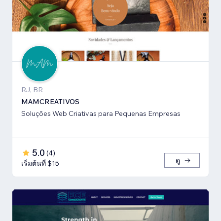
RJ, BR
MAMCREATIVOS
Soluções Web Criativas para Pequenas Empresas
5.0
(
4
)
ดู
เริ่มต้นที่ $15