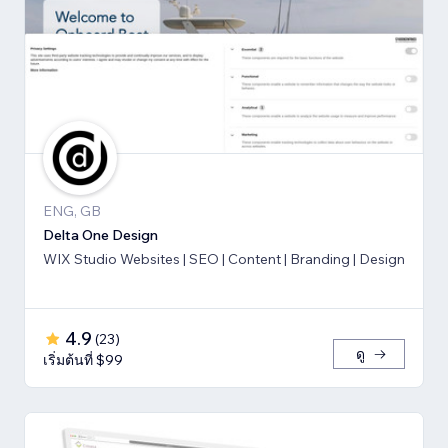
ENG, GB
Delta One Design
WIX Studio Websites | SEO | Content | Branding | Design
4.9
(
23
)
ดู
เริ่มต้นที่ $99