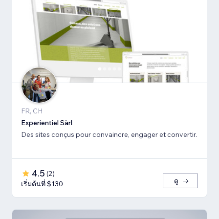
FR, CH
Experientiel Sàrl
Des sites conçus pour convaincre, engager et convertir.
4.5
(
2
)
ดู
เริ่มต้นที่ $130