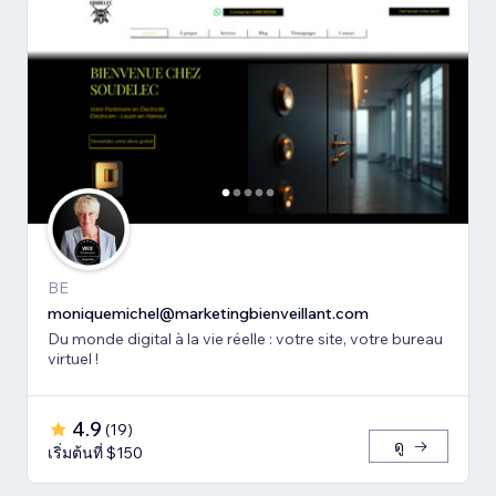
BE
moniquemichel@marketingbienveillant.com
Du monde digital à la vie réelle : votre site, votre bureau
virtuel !
4.9
(
19
)
ดู
เริ่มต้นที่ $150