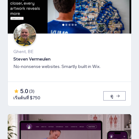
Ghent, BE
Steven Vermeulen
No-nonsense websites. Smartly built in Wix.
5.0
(
3
)
ดู
เริ่มต้นที่ $750