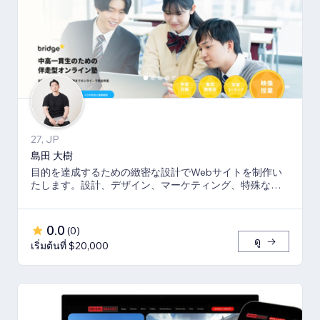
27, JP
島田 大樹
目的を達成するための緻密な設計でWebサイトを制作い
たします。設計、デザイン、マーケティング、特殊な機
能はコーディングにて完全オリジナルで提供します。
0.0
(
0
)
ดู
เริ่มต้นที่ $20,000