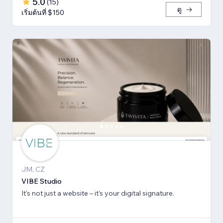
5.0
(
15
)
ดู
เริ่มต้นที่ $150
JM, CZ
VIBE Studio
It’s not just a website – it’s your digital signature.