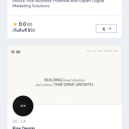
Unlock Your Business Potential with Expert Digital
Marketing Solutions
0.0
(
0
)
ดู
เริ่มต้นที่ $50
QC, CA
Rise Design