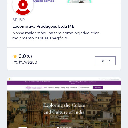
SP, BR
Locomotiva Produções Ltda ME
Nossa maior máquina tem como objetivo criar
movimento para seu negócio.
0.0
(
0
)
ดู
เริ่มต้นที่ $250