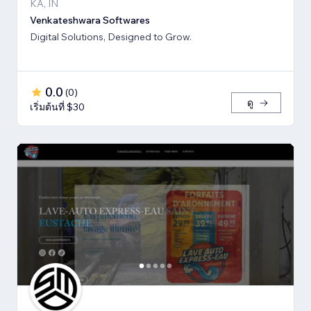
KA, IN
Venkateshwara Softwares
Digital Solutions, Designed to Grow.
0.0
(
0
)
ดู
เริ่มต้นที่ $30