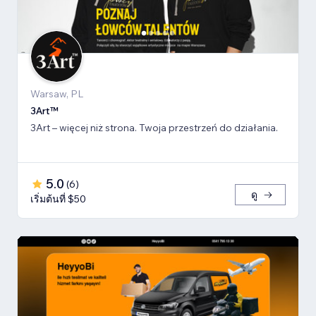
Warsaw, PL
3Art™
3Art – więcej niż strona. Twoja przestrzeń do działania.
5.0
(
6
)
ดู
เริ่มต้นที่ $50