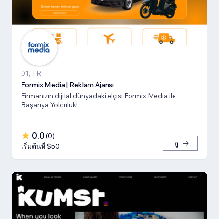
01, TR
Formix Media | Reklam Ajansı
Firmanızın dijital dünyadaki elçisi Formix Media ile
Başarıya Yolculuk!
0.0
(
0
)
ดู
เริ่มต้นที่ $50