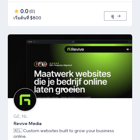
0.0
(
0
)
ดู
เริ่มต้นที่ $800
GE, NL
Revive Media
🇳🇱 Custom websites built to grow your business
online.