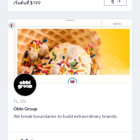
ดู
เริ่มต้นที่ $199
FL, US
Obbi Group
We break boundaries to build extraordinary brands.