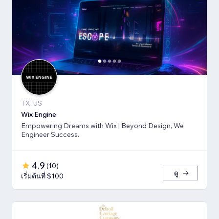
TX, US
Wix Engine
Empowering Dreams with Wix | Beyond Design, We
Engineer Success.
4.9
(
10
)
ดู
เริ่มต้นที่ $100