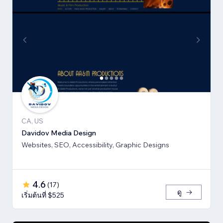
CA, US
Davidov Media Design
Websites, SEO, Accessibility, Graphic Designs
4.6
(
17
)
ดู
เริ่มต้นที่ $525