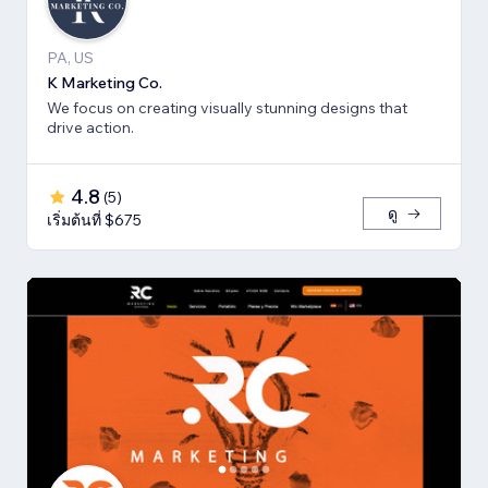
PA, US
K Marketing Co.
We focus on creating visually stunning designs that
drive action.
4.8
(
5
)
ดู
เริ่มต้นที่ $675