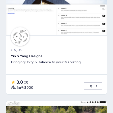
GA, US
Yin & Yang Designs
Bringing Unity & Balance to your Marketing.
0.0
(
0
)
ดู
เริ่มต้นที่ $900