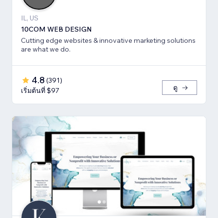
IL, US
10COM WEB DESIGN
Cutting edge websites & innovative marketing solutions
are what we do.
4.8
(
391
)
ดู
เริ่มต้นที่ $97