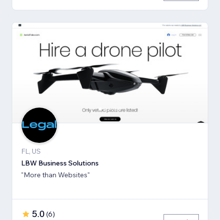
FL, US
LBW Business Solutions
"More than Websites"
5.0
(
6
)