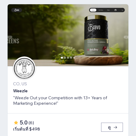
CO, US
Weezle
"Weezle Out your Competition with 13+ Years of
Marketing Experience!"
5.0
(
6
)
ดู
เริ่มต้นที่ $498