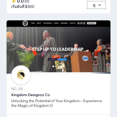
0.0
(
0
)
ดู
เริ่มต้นที่ $300
NC, US
Kingdom Designzz Co
Unlocking the Potential of Your Kingdom – Experience
the Magic of Kingdom D