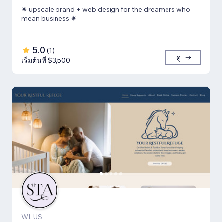
✷ upscale brand + web design for the dreamers who
mean business ✷
5.0
(
1
)
ดู
เริ่มต้นที่ $3,500
WI, US