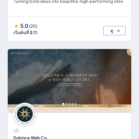
Turning bold ideas into beautiful, high-performing sites
5.0
(
20
)
ดู
เริ่มต้นที่ $70
US
Solstice Web Co.