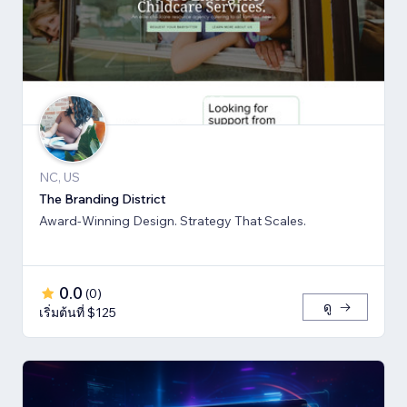
NC, US
The Branding District
Award-Winning Design. Strategy That Scales.
0.0
(
0
)
ดู
เริ่มต้นที่ $125