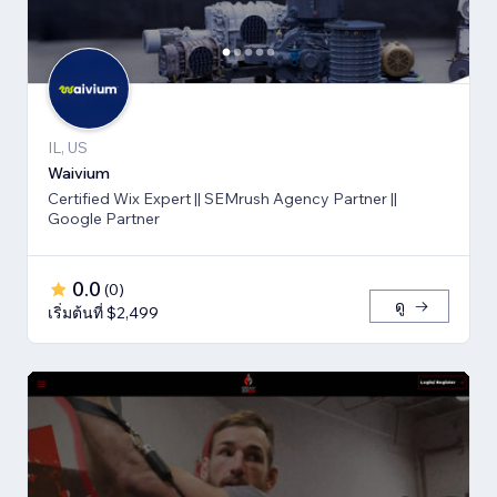
IL, US
Waivium
Certified Wix Expert || SEMrush Agency Partner ||
Google Partner
0.0
(
0
)
ดู
เริ่มต้นที่ $2,499