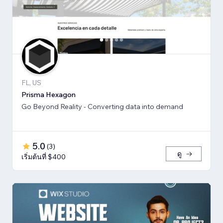
FL, US
Prisma Hexagon
Go Beyond Reality - Converting data into demand
5.0
(
3
)
ดู
เริ่มต้นที่ $400