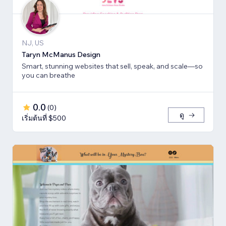
NJ, US
Taryn McManus Design
Smart, stunning websites that sell, speak, and scale—so
you can breathe
0.0
(
0
)
ดู
เริ่มต้นที่ $500