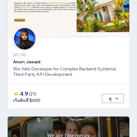
NY, US
Anum Jawaid
Wix Velo Developer for Complex Backend Systems|
Third Party API Development
4.9
(
21
)
ดู
เริ่มต้นที่ $600