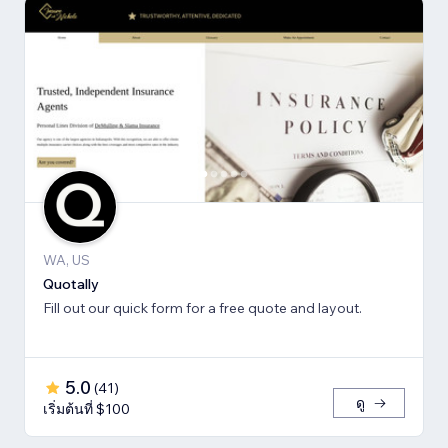
WA, US
Quotally
Fill out our quick form for a free quote and layout.
5.0
(
41
)
ดู
เริ่มต้นที่ $100