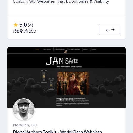
Custom Wix Websites That Boost Sales & Visibility
5.0
(
4
)
ดู
เริ่มต้นที่ $50
Norwich, GB
Digital Authors Toolkit - World Class Websites