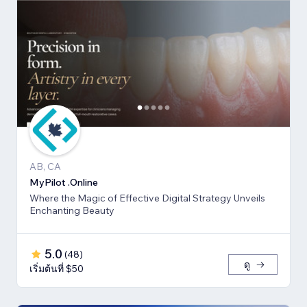
AB, CA
MyPilot .Online
Where the Magic of Effective Digital Strategy Unveils
Enchanting Beauty
5.0
(
48
)
ดู
เริ่มต้นที่ $50