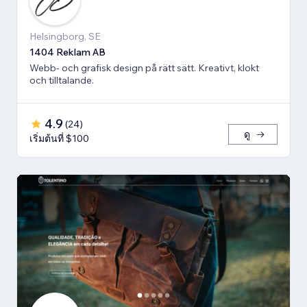
Helsingborg, SE
1404 Reklam AB
Webb- och grafisk design på rätt sätt. Kreativt, klokt
och tilltalande.
4.9
(
24
)
ดู
เริ่มต้นที่ $100