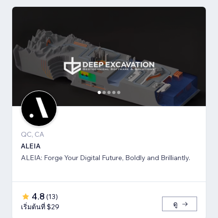
QC, CA
ALEIA
ALEIA: Forge Your Digital Future, Boldly and Brilliantly.
4.8
(
13
)
ดู
เริ่มต้นที่ $29