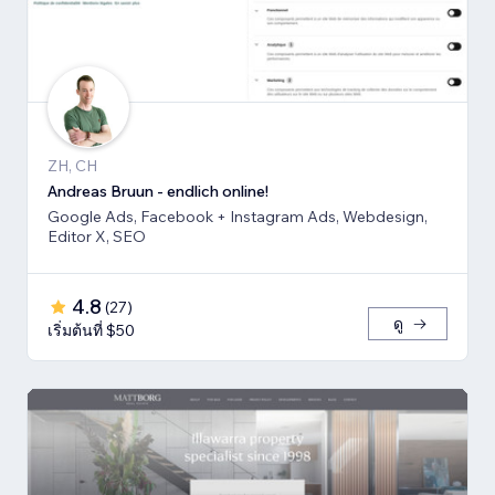
ZH, CH
Andreas Bruun - endlich online!
Google Ads, Facebook + Instagram Ads, Webdesign,
Editor X, SEO
4.8
(
27
)
ดู
เริ่มต้นที่ $50