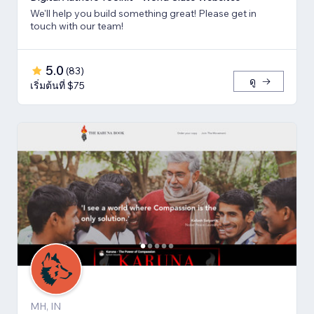
We'll help you build something great! Please get in
touch with our team!
5.0
(
83
)
ดู
เริ่มต้นที่ $75
MH, IN