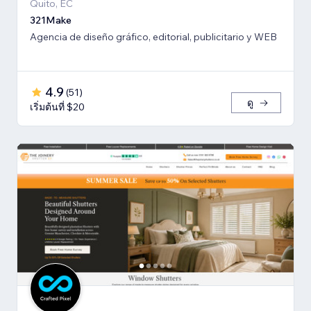
Quito, EC
321Make
Agencia de diseño gráfico, editorial, publicitario y WEB
4.9
(
51
)
ดู
เริ่มต้นที่ $20