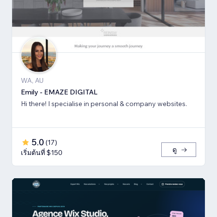
WA, AU
Emily - EMAZE DIGITAL
Hi there! I specialise in personal & company websites.
5.0
(
17
)
ดู
เริ่มต้นที่ $150