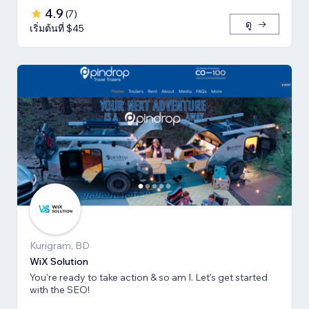
4.9
(
7
)
ดู
เริ่มต้นที่ $45
Kurigram, BD
WiX Solution
You're ready to take action & so am I. Let's get started
with the SEO!