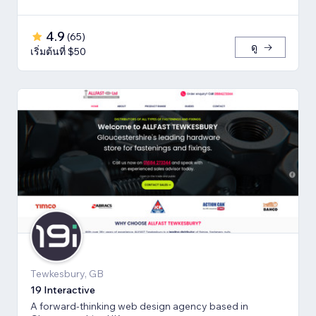
4.9
(
65
)
ดู
เริ่มต้นที่ $50
Tewkesbury, GB
19 Interactive
A forward-thinking web design agency based in