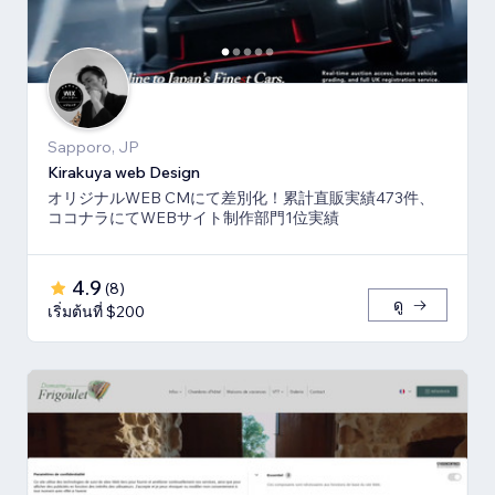
Sapporo, JP
Kirakuya web Design
オリジナルWEB CMにて差別化！累計直販実績473件、
ココナラにてWEBサイト制作部門1位実績
4.9
(
8
)
ดู
เริ่มต้นที่ $200