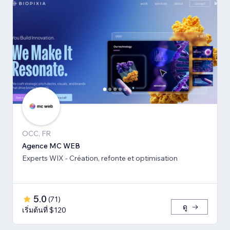
OCC, FR
Agence MC WEB
Experts WIX - Création, refonte et optimisation
5.0
(
71
)
ดู
เริ่มต้นที่ $120