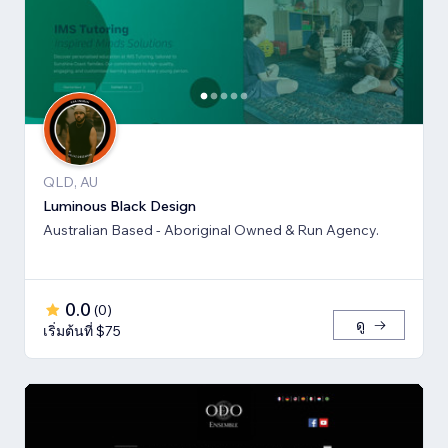
QLD, AU
Luminous Black Design
Australian Based - Aboriginal Owned & Run Agency.
0.0
(
0
)
ดู
เริ่มต้นที่ $75