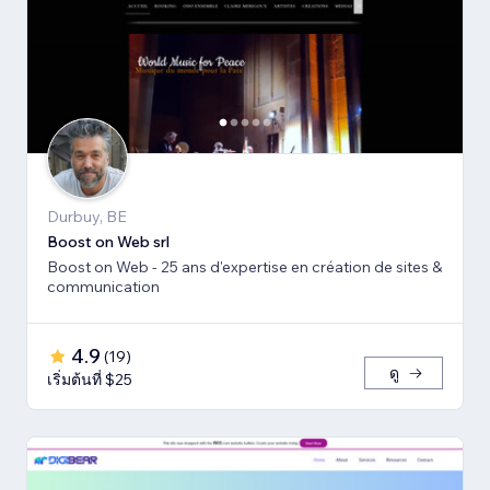
Durbuy, BE
Boost on Web srl
Boost on Web - 25 ans d'expertise en création de sites &
communication
4.9
(
19
)
ดู
เริ่มต้นที่ $25