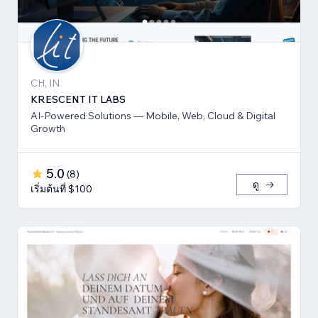
CH, IN
KRESCENT IT LABS
AI-Powered Solutions — Mobile, Web, Cloud & Digital
Growth
5.0
(
8
)
ดู
เริ่มต้นที่ $100