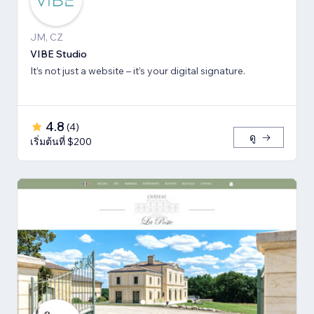
JM, CZ
VIBE Studio
It’s not just a website – it’s your digital signature.
4.8
(
4
)
ดู
เริ่มต้นที่ $200