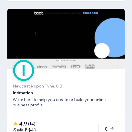
Newcastle upon Tyne, GB
Intimation
We're here to help you create or build your online
business profile!
4.9
(
14
)
ดู
เริ่มต้นที่ $40