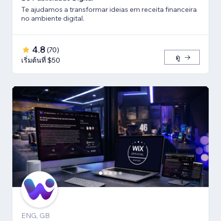
Te ajudamos a transformar ideias em receita financeira
no ambiente digital.
4.8
(
70
)
ดู
เริ่มต้นที่ $50
ENG, GB