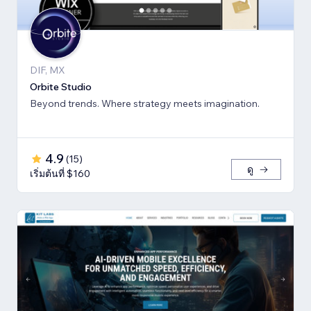
DIF, MX
Orbite Studio
Beyond trends. Where strategy meets imagination.
4.9
(
15
)
ดู
เริ่มต้นที่ $160