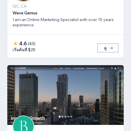
QC, CA
Wave Genius
I am an Online Marketing Specialist with over 15 years
experience.
4.6
(
43
)
ดู
เริ่มต้นที่ $25