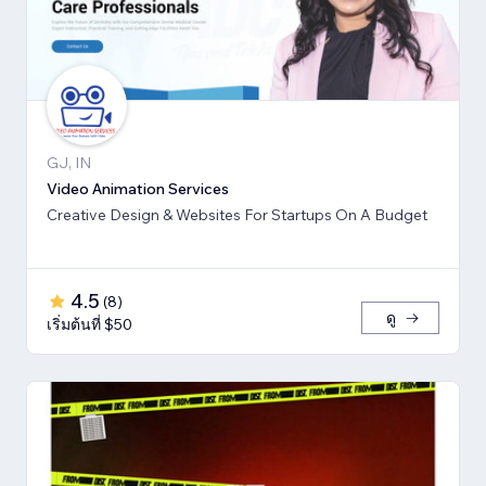
GJ, IN
Video Animation Services
Creative Design & Websites For Startups On A Budget
4.5
(
8
)
ดู
เริ่มต้นที่ $50