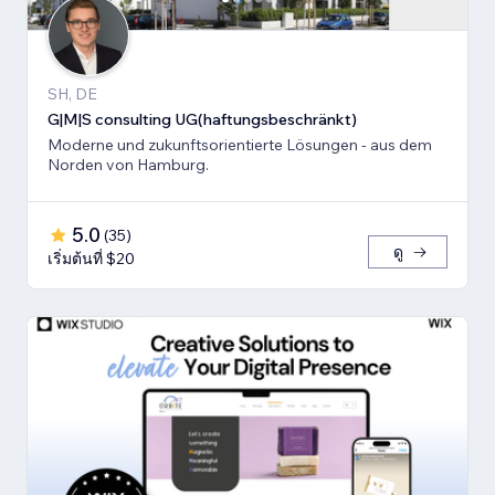
SH, DE
G|M|S consulting UG(haftungsbeschränkt)
Moderne und zukunftsorientierte Lösungen - aus dem
Norden von Hamburg.
5.0
(
35
)
ดู
เริ่มต้นที่ $20