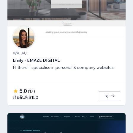
WA, AU
Emily - EMAZE DIGITAL
Hi there! I specialise in personal & company websites.
5.0
(
17
)
ดู
เริ่มต้นที่ $150