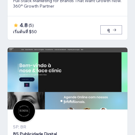
Full Stack Marketing for Brands That Want Growth Now.
360° Growth Partner
4.8
(
5
)
ดู
เริ่มต้นที่ $50
SP, BR
BS Publicidade Digital