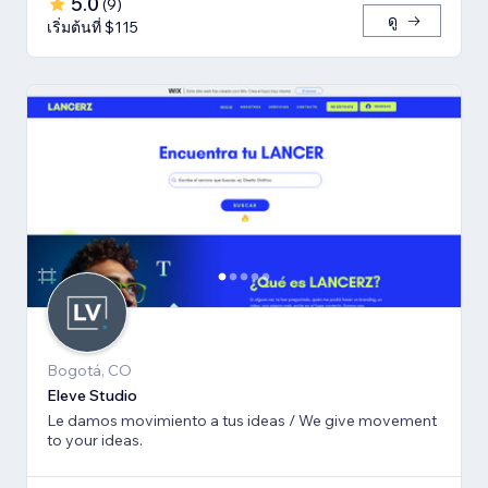
5.0
(
9
)
ดู
เริ่มต้นที่ $115
Bogotá, CO
Eleve Studio
Le damos movimiento a tus ideas / We give movement
to your ideas.