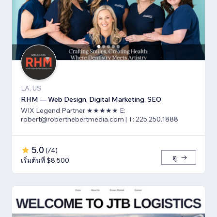
LA, US
RHM — Web Design, Digital Marketing, SEO
WIX Legend Partner ★★★★★ E:
robert@roberthebertmedia.com | T: 225.250.1888
5.0
(
74
)
ดู
เริ่มต้นที่ $8,500