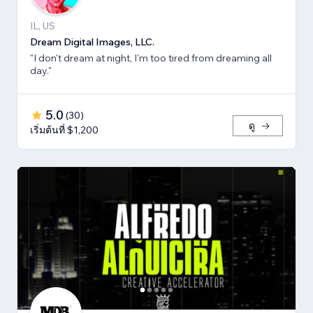
IL, US
Dream Digital Images, LLC.
"I don't dream at night, I'm too tired from dreaming all
day."
5.0
(
30
)
ดู
เริ่มต้นที่ $1,200