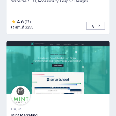
Websites, SEO, Accessibility, Graphic Designs
4.6
(
17
)
ดู
เริ่มต้นที่ $255
CA, US
Mint Marketing