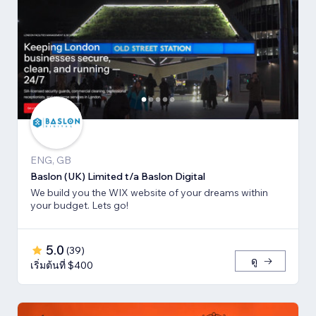
ENG, GB
Baslon (UK) Limited t/a Baslon Digital
We build you the WIX website of your dreams within
your budget. Lets go!
5.0
(
39
)
ดู
เริ่มต้นที่ $400