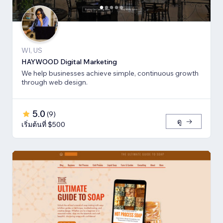
WI, US
HAYWOOD Digital Marketing
We help businesses achieve simple, continuous growth
through web design.
5.0
(
9
)
ดู
เริ่มต้นที่ $500