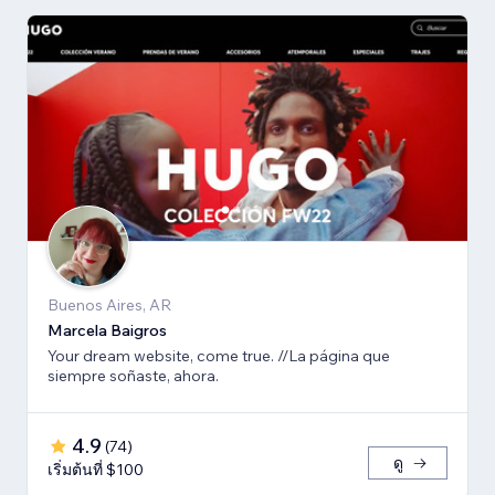
Buenos Aires, AR
Marcela Baigros
Your dream website, come true. //La página que
siempre soñaste, ahora.
4.9
(
74
)
ดู
เริ่มต้นที่ $100