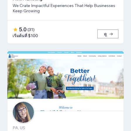
We Crate Impactful Experiences That Help Businesses
Keep Growing
5.0
(
31
)
ดู
เริ่มต้นที่ $100
PA, US