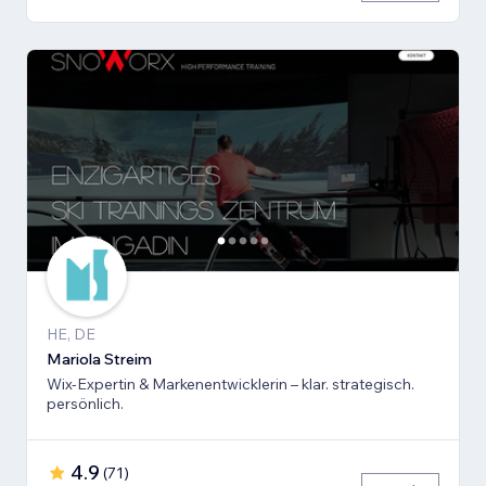
HE, DE
Mariola Streim
Wix-Expertin & Markenentwicklerin – klar. strategisch.
persönlich.
4.9
(
71
)