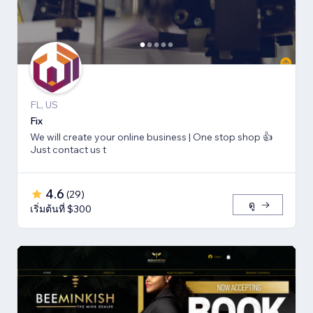
FL, US
Fix
We will create your online business | One stop shop 👍
Just contact us t
4.6
(
29
)
ดู
เริ่มต้นที่ $300