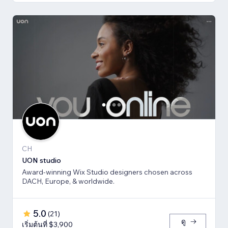
CH
UON studio
Award-winning Wix Studio designers chosen across
DACH, Europe, & worldwide.
5.0
(
21
)
ดู
เริ่มต้นที่ $3,900