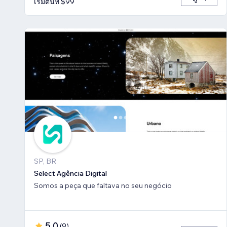
เริ่มต้นที่ $99
SP, BR
Select Agência Digital
Somos a peça que faltava no seu negócio
5.0
(
9
)