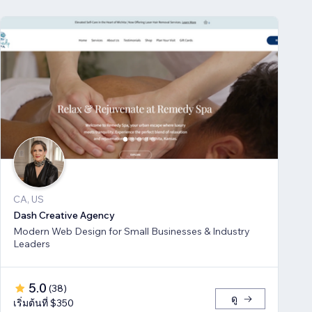
CA, US
Dash Creative Agency
Modern Web Design for Small Businesses & Industry
Leaders
5.0
(
38
)
ดู
เริ่มต้นที่ $350