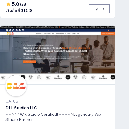
5.0
(
28
)
ดู
เริ่มต้นที่ $1,500
CA, US
DLL Studios LLC
⭐⭐⭐⭐⭐Wix Studio Certified! ⭐⭐⭐⭐⭐Legendary Wix
Studio Partner