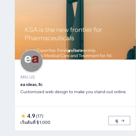
MN, US
ea ideas, llc
Customized web design to make you stand out online.
4.9
(
17
)
ดู
เริ่มต้นที่ $1,000