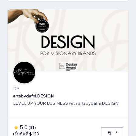
DE
artsbydafni.DESIGN
LEVEL UP YOUR BUSINESS with artsbydafni.DESIGN
5.0
(
31
)
ดู
เริ่มต้นที่ $120