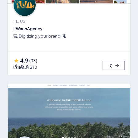
FL, US
I'WannAgency
💻 Digitizing your brand! 🦎
4.9
(
93
)
ดู
เริ่มต้นที่ $10