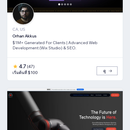
CA, US
Orhan Akkus
$1M+ Generated For Clients | Advanced Web
Development (Wix Studio) & SEO.
4.7
(
47
)
ดู
เริ่มต้นที่ $100