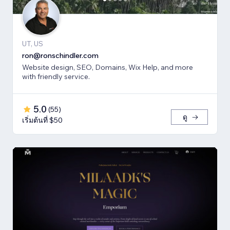
UT, US
ron@ronschindler.com
Website design, SEO, Domains, Wix Help, and more
with friendly service.
5.0
(
55
)
ดู
เริ่มต้นที่ $50