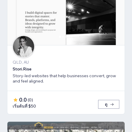
QLD, AU
Stori.Rise
Story-led websites that help businesses convert, grow
and feel aligned.
0.0
(
0
)
ดู
เริ่มต้นที่ $50