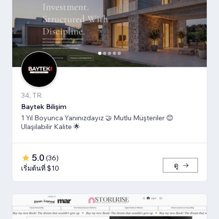
34, TR
Baytek Bilişim
1 Yıl Boyunca Yanınızdayız 🤝 Mutlu Müşteriler 😊
Ulaşılabilir Kalite 🌟
5.0
(
36
)
ดู
เริ่มต้นที่ $10