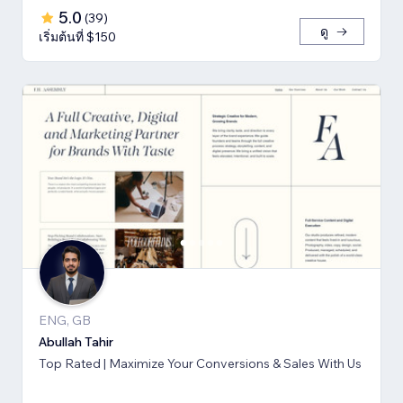
5.0
(
39
)
ดู
เริ่มต้นที่ $150
ENG, GB
Abullah Tahir
Top Rated | Maximize Your Conversions & Sales With Us