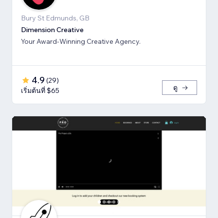
Bury St Edmunds, GB
Dimension Creative
Your Award-Winning Creative Agency.
4.9
(
29
)
ดู
เริ่มต้นที่ $65