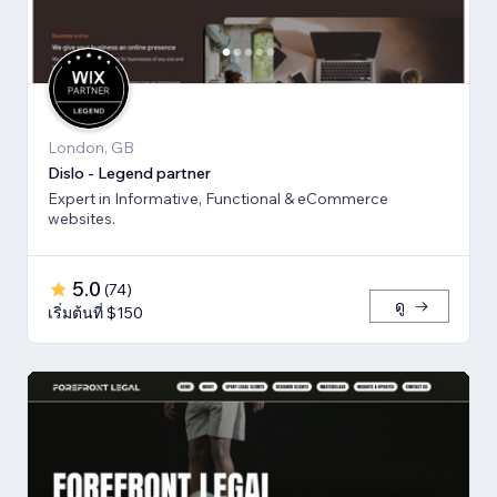
London, GB
Dislo - Legend partner
Expert in Informative, Functional & eCommerce
websites.
5.0
(
74
)
ดู
เริ่มต้นที่ $150