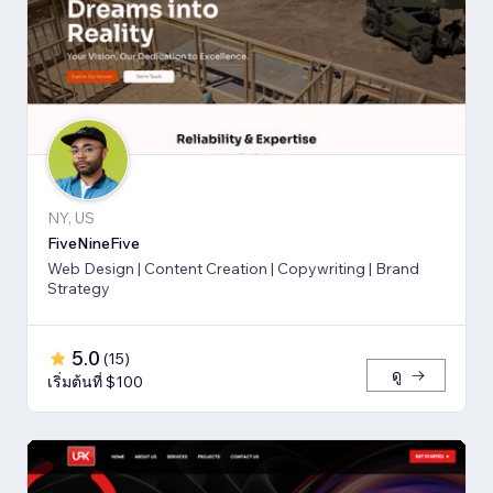
NY, US
FiveNineFive
Web Design | Content Creation | Copywriting | Brand
Strategy
5.0
(
15
)
ดู
เริ่มต้นที่ $100