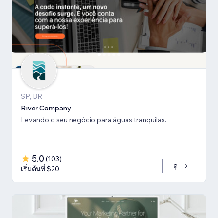
SP, BR
River Company
Levando o seu negócio para águas tranquilas.
5.0
(
103
)
ดู
เริ่มต้นที่ $20