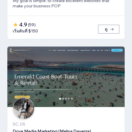
My goal is simple: to create excellent websites that
make your business POP
4.9
(
59
)
ดู
เริ่มต้นที่ $150
SC, US
Dove Media Marketing (Melisa Daveiga)