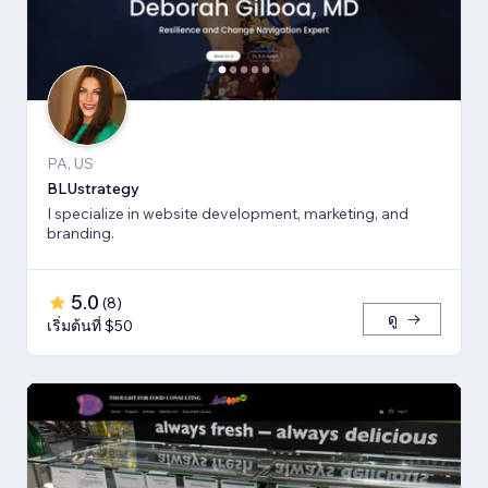
PA, US
BLUstrategy
I specialize in website development, marketing, and
branding.
5.0
(
8
)
ดู
เริ่มต้นที่ $50