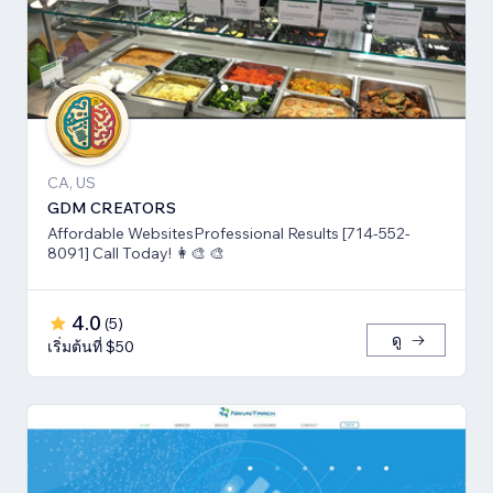
CA, US
GDM CREATORS
Affordable WebsitesProfessional Results [714-552-
8091] Call Today! 👩‍🎨 🎨
4.0
(
5
)
ดู
เริ่มต้นที่ $50