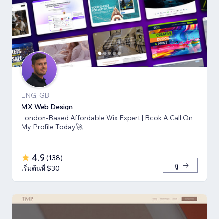
ENG, GB
MX Web Design
London-Based Affordable Wix Expert | Book A Call On
My Profile Today🚀
4.9
(
138
)
ดู
เริ่มต้นที่ $30