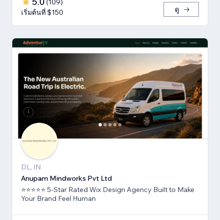
5.0
(
109
)
ดู
เริ่มต้นที่ $150
DL, IN
Anupam Mindworks Pvt Ltd
⭐⭐⭐⭐⭐ 5-Star Rated Wix Design Agency Built to Make
Your Brand Feel Human