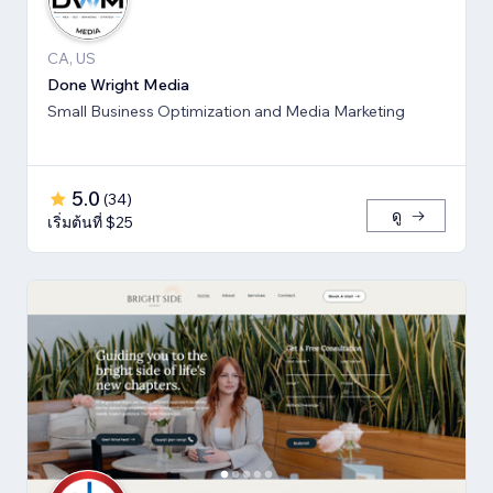
CA, US
Done Wright Media
Small Business Optimization and Media Marketing
5.0
(
34
)
ดู
เริ่มต้นที่ $25