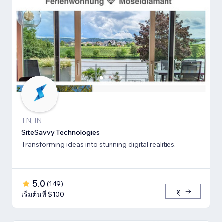
TN, IN
SiteSavvy Technologies
Transforming ideas into stunning digital realities.
5.0
(
149
)
ดู
เริ่มต้นที่ $100