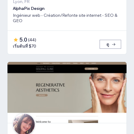
Lyon, FR
AlphaPix Design
Ingénieur web - Création/Refonte site internet - SEO &
GEO
5.0
(
44
)
ดู
เริ่มต้นที่ $70