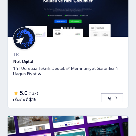
TR
Not Dijital
1 Yıl Ücretsiz Teknik Destek ✅ Memnuniyet Garantisi ⭐
Uygun Fiyat 🔥
5.0
(
137
)
ดู
เริ่มต้นที่ $15