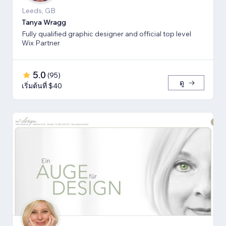
Leeds, GB
Tanya Wragg
Fully qualified graphic designer and official top level
Wix Partner
5.0
(
95
)
ดู
เริ่มต้นที่ $40