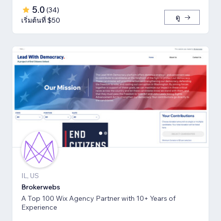
5.0
(
34
)
ดู
เริ่มต้นที่ $50
IL, US
Brokerwebs
A Top 100 Wix Agency Partner with 10+ Years of
Experience