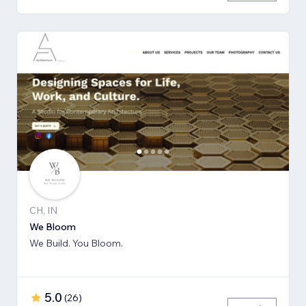
CH, IN
We Bloom
We Build. You Bloom.
5.0
(
26
)