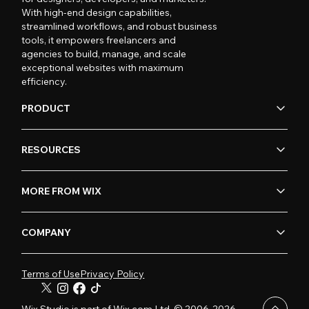
With high-end design capabilities,
streamlined workflows, and robust business
tools, it empowers freelancers and
agencies to build, manage, and scale
exceptional websites with maximum
efficiency.
PRODUCT
RESOURCES
MORE FROM WIX
COMPANY
Terms of Use
Privacy Policy
Wix Studio is part of Wix.com Ltd. © 2006-2026