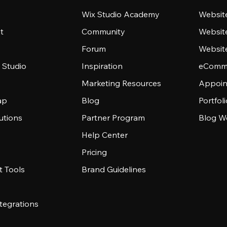
Wix Studio Academy
Website
t
Community
Websit
Forum
Websit
 Studio
Inspiration
eComme
Marketing Resources
Appoin
ap
Blog
Portfol
utions
Partner Program
Blog W
Help Center
Pricing
 Tools
Brand Guidelines
tegrations