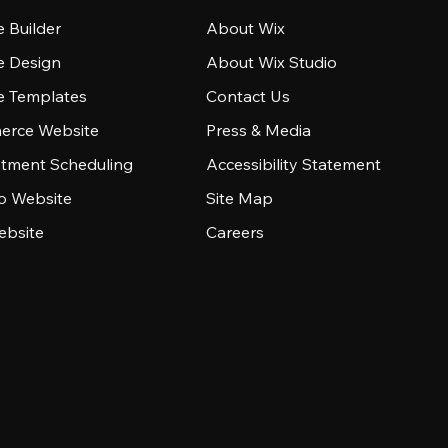
 Builder
About Wix
e Design
About Wix Studio
e Templates
Contact Us
rce Website
Press & Media
tment Scheduling
Accessibility Statement
io Website
Site Map
ebsite
Careers