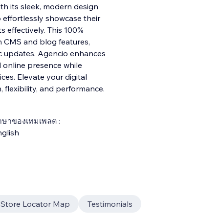
ith its sleek, modern design
o effortlessly showcase their
ts effectively. This 100%
h CMS and blog features,
 updates. Agencio enhances
l online presence while
ces. Elevate your digital
flexibility, and performance.
าษาของเทมเพลต :
glish
 Store Locator Map
Testimonials