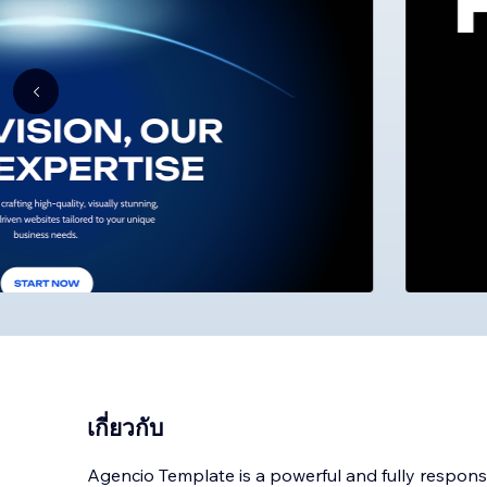
เกี่ยวกับ
Agencio Template is a powerful and fully respons