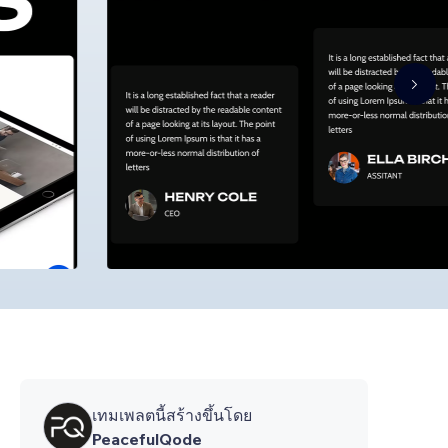
เทมเพลตนี้สร้างขึ้นโดย
PeacefulQode