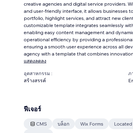
creative agencies and digital service providers. W
and user-friendly interface, it allows businesses t
portfolio, highlight services, and attract new clien
customizable template integrates seaml
essly wit
enabling easy content management and dynamic
operational efficiency by providing a professiona
ensuring a smooth user experience across all devi
agency with a template that combines innovation, 
แสดงลดลง
อุตสาหกรรม :
ภ
สร้างสรรค์
En
ฟีเจอร์
CMS
บล็อก
Wix Forms
Located