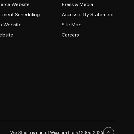
rce Website
Press & Media
tment Scheduling
Accessibility Statement
io Website
Site Map
ebsite
Careers
Wix Studio is part of Wix.com Ltd. © 2006-2026