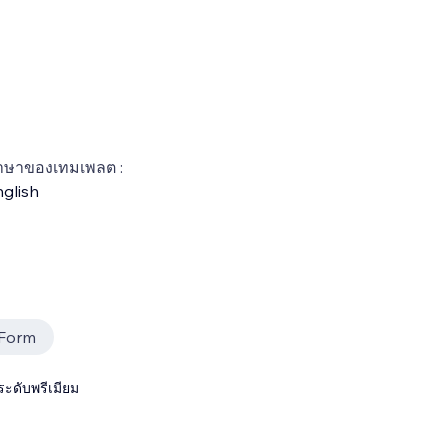
าษาของเทมเพลต :
glish
 Form
ระดับพรีเมียม