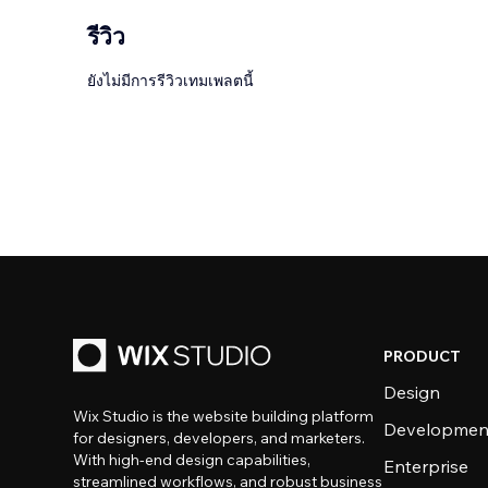
รีวิว
ยังไม่มีการรีวิวเทมเพลตนี้
PRODUCT
Design
Wix Studio is the website building platform
Developmen
for designers, developers, and marketers.
With high-end design capabilities,
Enterprise
streamlined workflows, and robust business