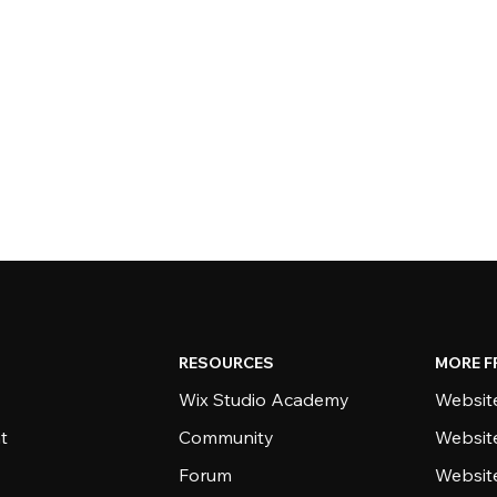
RESOURCES
MORE F
Wix Studio Academy
Website
t
Community
Websit
Forum
Websit