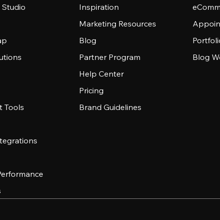
 Studio
Inspiration
eComme
Marketing Resources
Appoin
ap
Blog
Portfol
utions
Partner Program
Blog W
Help Center
Pricing
 Tools
Brand Guidelines
tegrations
 Performance
s