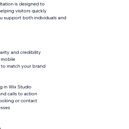
ltation is designed to
lping visitors quickly
u support both individuals and
ity and credibility
d mobile
t to match your brand
ng in Wix Studio
nd calls to action
booking or contact
esses
n