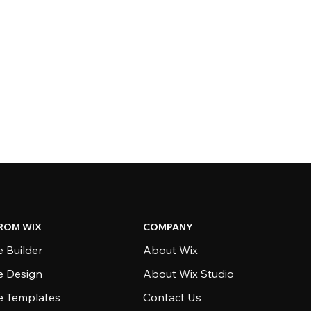
ROM WIX
COMPANY
 Builder
About Wix
e Design
About Wix Studio
e Templates
Contact Us