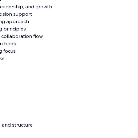
 leadership, and growth
ecision support
ting approach
 principles
collaboration flow
on block
g focus
nks
y and structure