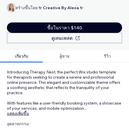
สร้างขึ้นโดย
✨ Creative By Alexa ✨
ซื้อในราคา $140
ดูเทมเพลต
เกี่ยวกับ
ผู้ขาย
รีวิว
Introducing Therapy Nest, the perfect Wix studio template
for therapists seeking to create a serene and professional
online presence. This elegant and customizable theme offers
a soothing aesthetic that reflects the tranquility of your
practice.
With features like a user-friendly booking system, a showcase
of your services, and mobile optimization
...
แสดงเพิ่มขึ้น
อุตสาหกรรม :