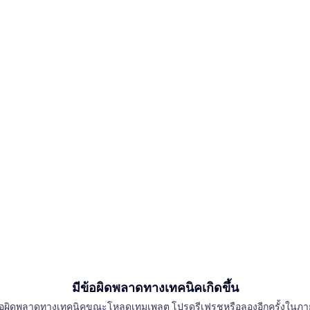
มีข้อผิดพลาดทางเทคนิคเกิดขึ้น
อผิดพลาดทางเทคนิคขณะโหลดเทมเพลต โปรดรีเฟรชหรือลองอีกครั้งในภา