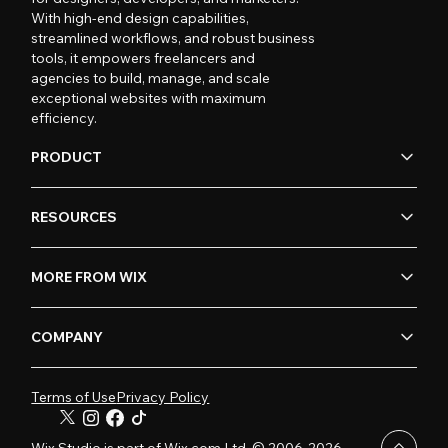
With high-end design capabilities,
streamlined workflows, and robust business
tools, it empowers freelancers and
agencies to build, manage, and scale
exceptional websites with maximum
efficiency.
PRODUCT
RESOURCES
MORE FROM WIX
COMPANY
Terms of Use
Privacy Policy
Wix Studio is part of Wix.com Ltd. © 2006-2026