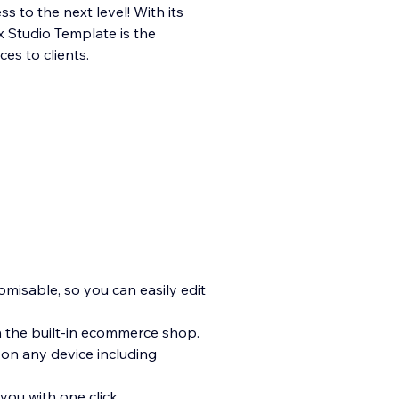
s to the next level! With its
x Studio Template is the
es to clients.
tomisable, so you can easily edit
h the built-in ecommerce shop.
 on any device including
you with one click.