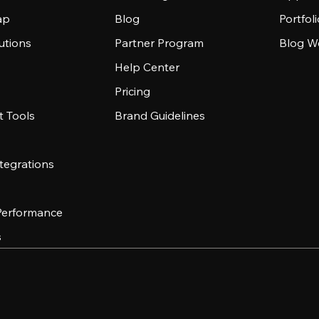
ap
Blog
Portfol
utions
Partner Program
Blog W
Help Center
Pricing
 Tools
Brand Guidelines
tegrations
 Performance
s