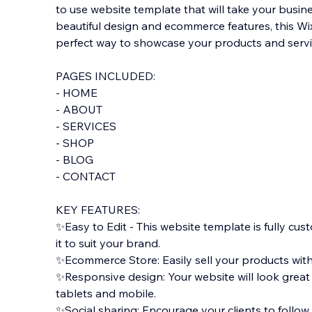
to use website template that will take your busines
beautiful design and ecommerce features, this Wi
perfect way to showcase your products and servic
PAGES INCLUDED:
- HOME
- ABOUT
- SERVICES
- SHOP
- BLOG
- CON
TACT
KEY FEATURES:
✨Easy to Edit - This website template is fully cus
it to suit your brand.
✨Ecommerce Store: Easily sell your products wit
✨Responsive design: Your website will look great
tablets and mobile.
✨Social sharing: Encourage your clients to follow 