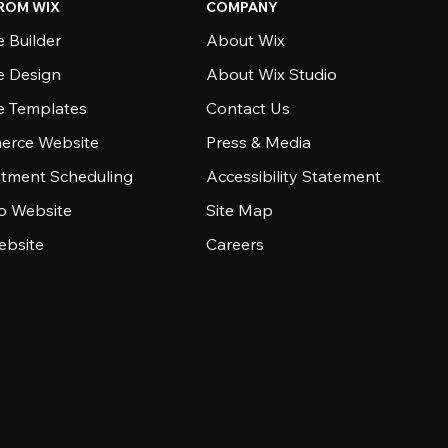
ROM WIX
COMPANY
 Builder
About Wix
e Design
About Wix Studio
e Templates
Contact Us
rce Website
Press & Media
tment Scheduling
Accessibility Statement
io Website
Site Map
ebsite
Careers