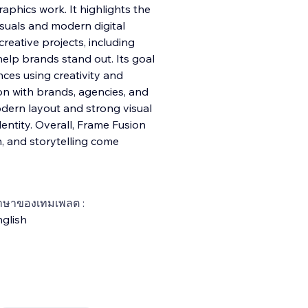
aphics work. It highlights the
isuals and modern digital
reative projects, including
help brands stand out. Its goal
nces using creativity and
on with brands, agencies, and
dern layout and strong visual
identity. Overall, Frame Fusion
, and storytelling come
าษาของเทมเพลต :
glish