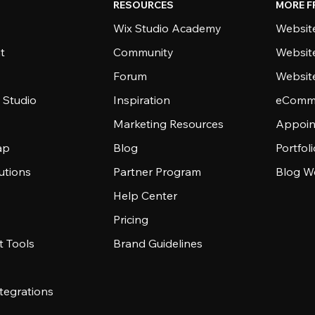
RESOURCES
MORE F
Wix Studio Academy
Website
t
Community
Websit
Forum
Websit
 Studio
Inspiration
eComme
Marketing Resources
Appoin
ap
Blog
Portfol
utions
Partner Program
Blog W
Help Center
Pricing
 Tools
Brand Guidelines
tegrations