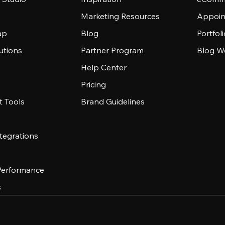
Marketing Resources
Appoin
ap
Blog
Portfol
utions
Partner Program
Blog W
Help Center
Pricing
 Tools
Brand Guidelines
tegrations
 Performance
s