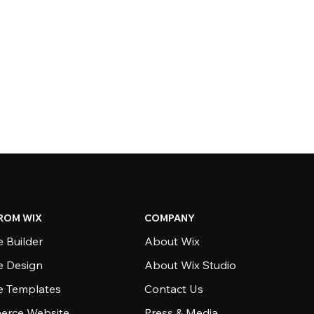
ROM WIX
COMPANY
 Builder
About Wix
e Design
About Wix Studio
e Templates
Contact Us
rce Website
Press & Media