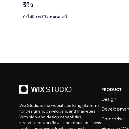
รีวิว
ยังไม่มีการรีวิวเทมเพลตนี้
PRODUCT
Design
Wix Studio is the website building platform
Developmen
for designers, developers, and marketers.
With high-end design capabilities,
Enterprise
streamlined workflows, and robust business
Figma to Wix
tools, it empowers freelancers and