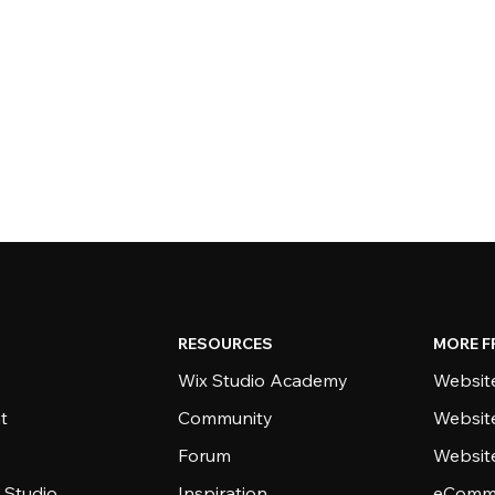
RESOURCES
MORE F
Wix Studio Academy
Website
t
Community
Websit
Forum
Websit
 Studio
Inspiration
eComme