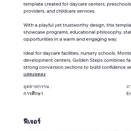
template created for daycare centers, preschools
providers, and childcare services.
With a playful yet trustworthy design, this templ
showcase programs, educational philosophy, staff
opportun
ities in a warm and engaging way.
Ideal for daycare facilities, nursery schools, Mon
development centers, Golden Steps combines fami
strong conversion sections to build confidence w
แสดงลดลง
อุตสาหกรรม :
ภ
การศึกษา
En
ฟีเจอร์