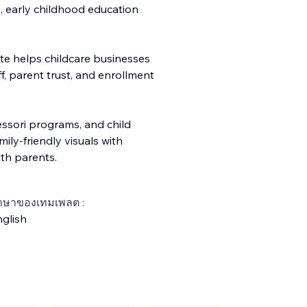
, early childhood education
ate helps childcare businesses
, parent trust, and enrollment
tessori programs, and child
ly-friendly visuals with
ith parents.
าษาของเทมเพลต :
glish