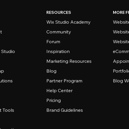
RESOURCES
MORE F
Wix Studio Academy
Website
t
Community
Websit
Forum
Websit
 Studio
Inspiration
eComme
Marketing Resources
Appoin
ap
Blog
Portfol
utions
Partner Program
Blog W
Help Center
Pricing
 Tools
Brand Guidelines