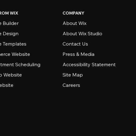
ROM WIX
COMPANY
 Builder
About Wix
e Design
About Wix Studio
e Templates
Contact Us
rce Website
Press & Media
tment Scheduling
Accessibility Statement
io Website
Site Map
ebsite
Careers