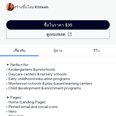
สร้างขึ้นโดย
Kitteeh
ซื้อในราคา $35
ดูเทมเพลต
เกี่ยวกับ
ผู้ขาย
รีวิว
✦ Perfect for:
• Kindergartens & preschools
• Daycare centers & nursery schools
• Early childhood education programs
• Montessori schools & play-based learning centers
• Child development & enrichment programs
✦ Pages:
- Home (Landing Page):
• Pinned email and social icons
• Hero
• About Us