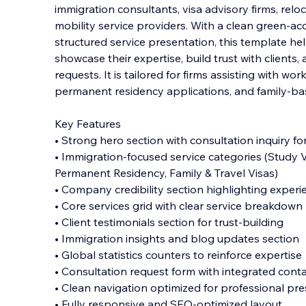
immigration consultants, visa advisory firms, reloc
mobility service providers. With a clean green-a
structured service presentation, this template he
showcase their expertise, build trust w
ith clients
requests. It is tailored for firms assisting with wor
permanent residency applications, and family-bas
Key Features
• Strong hero section with consultation inquiry f
• Immigration-focused service categories (Study Vi
Permanent Residency, Family & Travel Visas)
• Company credibility section highlighting exper
• Core services grid with clear service breakdown
• Client testimonials section for trust-building
• Immigration insights and blog updates section
• Global statistics counters to reinforce expertise
• Consultation request form with integrated conta
• Clean navigation optimized for professional pr
• Fully responsive and SEO-optimized layout