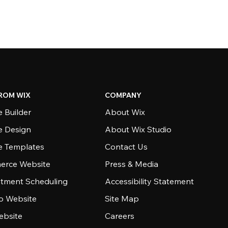
ROM WIX
COMPANY
 Builder
About Wix
e Design
About Wix Studio
e Templates
Contact Us
rce Website
Press & Media
tment Scheduling
Accessibility Statement
io Website
Site Map
ebsite
Careers