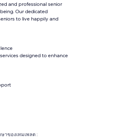
zed and professional senior
ll-being. Our dedicated
eniors to live happily and
llence
 services designed to enhance
pport
าษาของเทมเพลต :