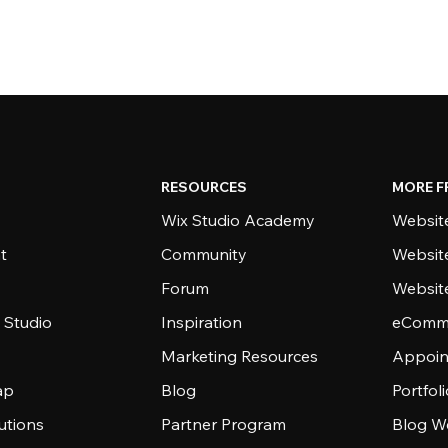
RESOURCES
MORE F
Wix Studio Academy
Website
t
Community
Websit
Forum
Websit
 Studio
Inspiration
eComme
Marketing Resources
Appoin
ap
Blog
Portfol
utions
Partner Program
Blog W