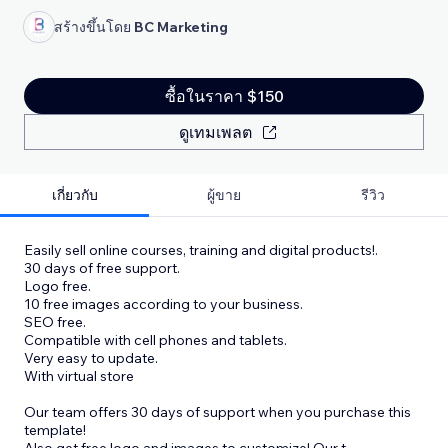
สร้างขึ้นโดย
BC Marketing
ซื้อในราคา $150
ดูเทมเพลต
เกี่ยวกับ
ผู้ขาย
รีวิว
Easily sell online courses, training and digital products!.
30 days of free support.
Logo free.
10 free images according to your business.
SEO free.
Compatible with cell phones and tablets.
Very easy to update.
With virtual store
Our team offers 30 days of support when you purchase this
template!
Also get free logo and images to customize! Our t
...