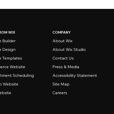
ROM WIX
COMPANY
 Builder
About Wix
e Design
About Wix Studio
e Templates
Contact Us
rce Website
Press & Media
tment Scheduling
Accessibility Statement
io Website
Site Map
ebsite
Careers