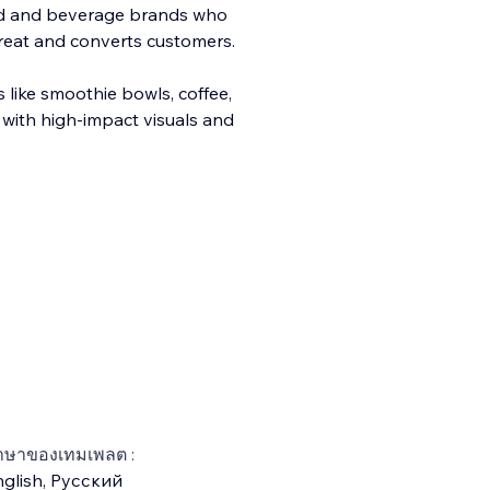
ood and beverage brands who
great and converts customers.
 like smoothie bowls, coffee,
 with high‑impact visuals and
าษาของเทมเพลต :
glish
,
Русский