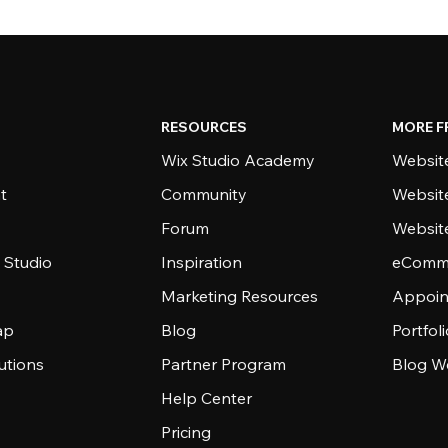
RESOURCES
MORE F
Wix Studio Academy
Website
t
Community
Websit
Forum
Websit
 Studio
Inspiration
eComme
Marketing Resources
Appoin
ap
Blog
Portfol
utions
Partner Program
Blog W
Help Center
Pricing