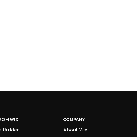
ROM WIX
COMPANY
 Builder
About Wix