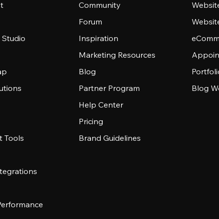
t
Community
Websit
Forum
Websit
 Studio
Inspiration
eComme
Marketing Resources
Appoin
ap
Blog
Portfol
utions
Partner Program
Blog W
Help Center
Pricing
 Tools
Brand Guidelines
tegrations
 Performance