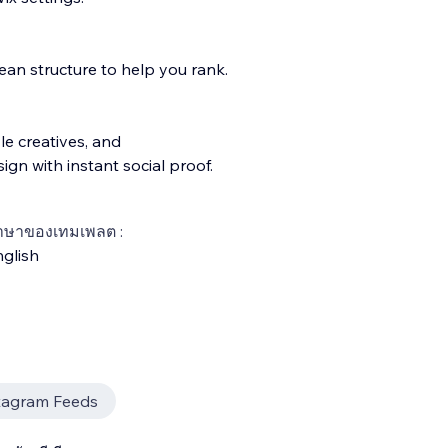
ean structure to help you rank.
le creatives, and
gn with instant social proof.
าษาของเทมเพลต :
glish
tagram Feeds