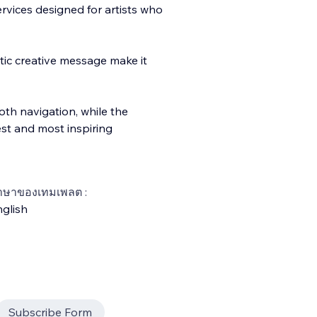
rvices designed for artists who
tic creative message make it
ooth na
vigation, while the
est and most inspiring
าษาของเทมเพลต :
glish
Subscribe Form