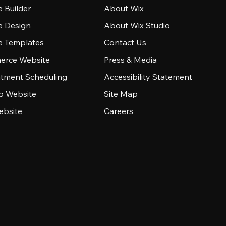
 Builder
About Wix
e Design
About Wix Studio
e Templates
Contact Us
rce Website
Press & Media
tment Scheduling
Accessibility Statement
io Website
Site Map
ebsite
Careers