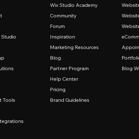
Wix Studio Academy
Website
t
Community
Websit
Forum
Websit
 Studio
Inspiration
eComme
Marketing Resources
Appoin
ap
Blog
Portfol
utions
Partner Program
Blog W
Help Center
Pricing
 Tools
Brand Guidelines
tegrations