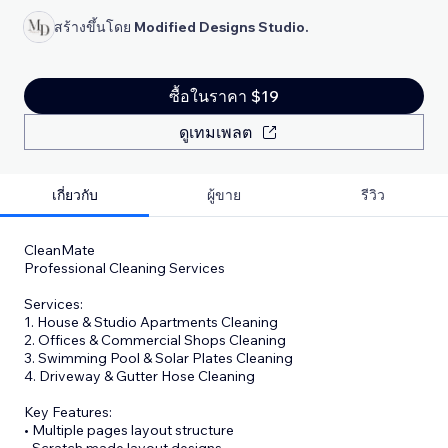
สร้างขึ้นโดย
Modified Designs Studio.
ซื้อในราคา $19
ดูเทมเพลต
เกี่ยวกับ
ผู้ขาย
รีวิว
CleanMate
Professional Cleaning Services
Services:
1. House & Studio Apartments Cleaning
2. Offices & Commercial Shops Cleaning
3. Swimming Pool & Solar Plates Cleaning
4. Driveway & Gutter Hose Cleaning
Key Features:
• Multiple pages layout structure
• Scratch made layout designs