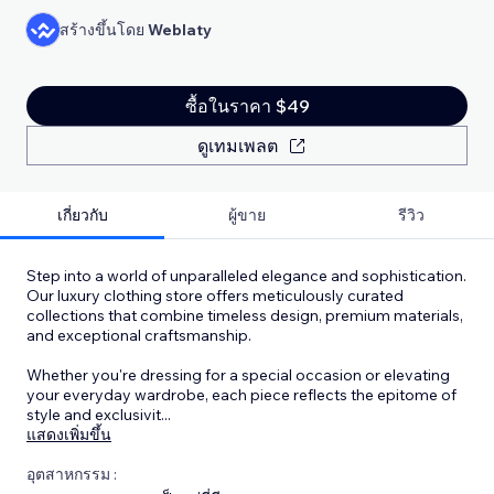
สร้างขึ้นโดย
Weblaty
ซื้อในราคา $49
ดูเทมเพลต
เกี่ยวกับ
ผู้ขาย
รีวิว
Step into a world of unparalleled elegance and sophistication.
Our luxury clothing store offers meticulously curated
collections that combine timeless design, premium materials,
and exceptional craftsmanship.
Whether you're dressing for a special occasion or elevating
your everyday wardrobe, each piece reflects the epitome of
style and exclusivit
...
แสดงเพิ่มขึ้น
อุตสาหกรรม :