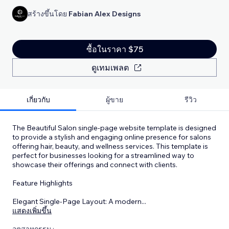
สร้างขึ้นโดย
Fabian Alex Designs
ซื้อในราคา $75
ดูเทมเพลต
เกี่ยวกับ
ผู้ขาย
รีวิว
The Beautiful Salon single-page website template is designed
to provide a stylish and engaging online presence for salons
offering hair, beauty, and wellness services. This template is
perfect for businesses looking for a streamlined way to
showcase their offerings and connect with clients.
Feature Highlights
Elegant Single-Page Layout: A modern
...
แสดงเพิ่มขึ้น
อุตสาหกรรม :