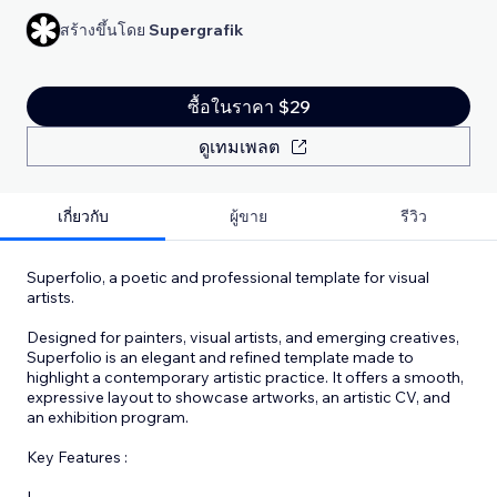
สร้างขึ้นโดย
Supergrafik
ซื้อในราคา $29
ดูเทมเพลต
เกี่ยวกับ
ผู้ขาย
รีวิว
Superfolio, a poetic and professional template for visual
artists.
Designed for painters, visual artists, and emerging creatives,
Superfolio is an elegant and refined template made to
highlight a contemporary artistic practice. It offers a smooth,
expressive layout to showcase artworks, an artistic CV, and
an exhibition program.
Key Features :
I
...