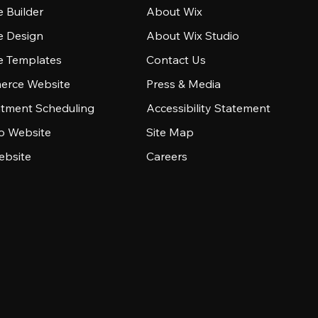
 Builder
About Wix
e Design
About Wix Studio
e Templates
Contact Us
rce Website
Press & Media
tment Scheduling
Accessibility Statement
io Website
Site Map
ebsite
Careers