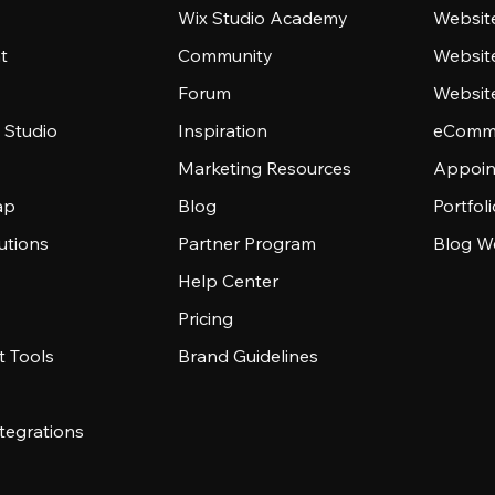
Wix Studio Academy
Website
t
Community
Websit
Forum
Websit
 Studio
Inspiration
eComme
Marketing Resources
Appoin
ap
Blog
Portfol
utions
Partner Program
Blog W
Help Center
Pricing
 Tools
Brand Guidelines
tegrations