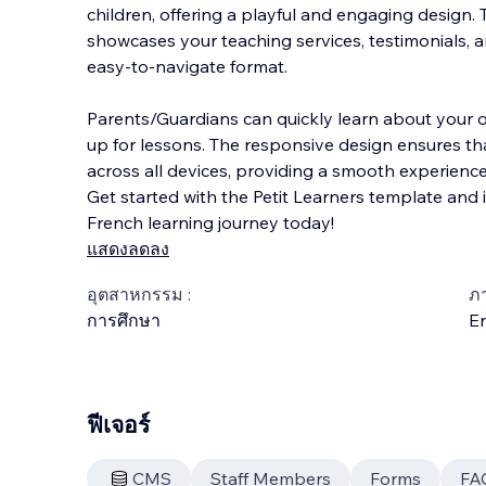
children, offering a playful and engaging design.
showcases your teaching services, testimonials, a
easy-to-navigate format.
Parents/Guardians can quickly learn about your of
up for lessons.
The responsive design ensures tha
across all devices, providing a smooth experience 
Get started with the Petit Learners template and in
French learning journey today!
แสดงลดลง
อุตสาหกรรม :
ภ
การศึกษา
En
ฟีเจอร์
CMS
Staff Members
Forms
FA