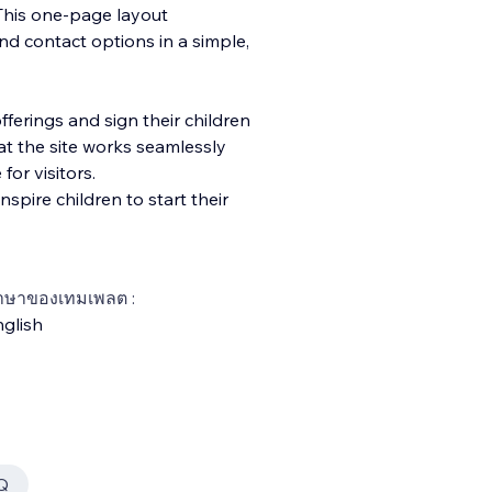
 This one-page layout
nd contact options in a simple,
ferings and sign their children
t the site works seamlessly
for visitors.
spire children to start their
าษาของเทมเพลต :
glish
Q