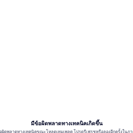
มีข้อผิดพลาดทางเทคนิคเกิดขึ้น
อผิดพลาดทางเทคนิคขณะโหลดเทมเพลต โปรดรีเฟรชหรือลองอีกครั้งในภา