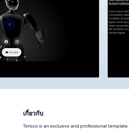
เกี่ยวกับ
Terisco is an exclusive and professional template