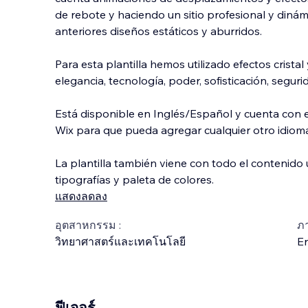
de rebote y haciendo un sitio profesional y dinám
anteriores diseños estáticos y aburridos.
Para esta plantilla hemos utilizado efectos cristal
elegancia, tecnología, poder, sofisticación, seguri
Está disponible en Inglés/Español y cuenta con e
Wix para que pueda agregar cualquier otro idiom
La plantilla también viene con todo el contenido u
tipografías y paleta de colores.
แสดงลดลง
อุตสาหกรรม :
ภ
วิทยาศาสตร์และเทคโนโลยี
En
ฟีเจอร์