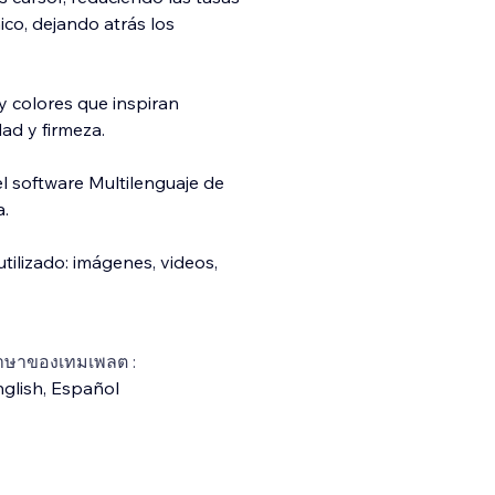
ico, dejando atrás los
 y colores que inspiran
dad y firmeza.
l software Multilenguaje de
a.
tilizado: imágenes, videos,
าษาของเทมเพลต :
glish
,
Español