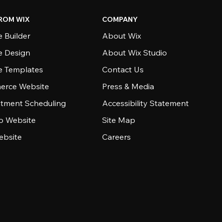
ROM WIX
COMPANY
 Builder
About Wix
e Design
About Wix Studio
e Templates
Contact Us
rce Website
Press & Media
tment Scheduling
Accessibility Statement
io Website
Site Map
ebsite
Careers