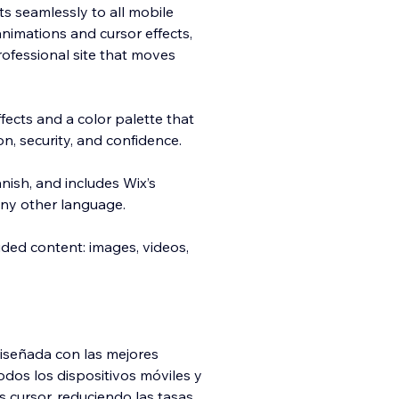
ts seamlessly to all mobile
nimations and cursor effects,
ofessional site that moves
fects and a color palette that
n, security, and confidence.
nish, and includes Wix’s
 any other language.
uded content: images, videos,
 diseñada con las mejores
odos los dispositivos móviles y
 cursor, reduciendo las tasas