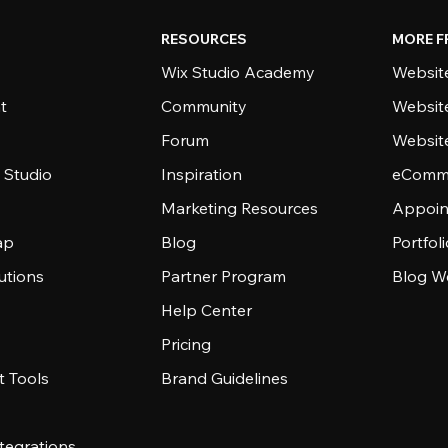
RESOURCES
MORE F
Wix Studio Academy
Website
t
Community
Websit
Forum
Websit
 Studio
Inspiration
eComme
Marketing Resources
Appoin
ap
Blog
Portfol
utions
Partner Program
Blog W
Help Center
Pricing
 Tools
Brand Guidelines
tegrations