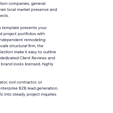
tion companies, general
their local market presence and
ects.
is template presents y
our
nd project portfolios with
n independent remodeling
cale structural firm, the
Section make it easy to outline
e dedicated Client Reviews and
brand looks licensed, highly
tor, civil contractor, or
 enterprise B2B lead generation,
c into steady project inquiries.