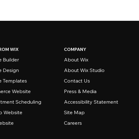
ROM WIX
COMPANY
 Builder
About Wix
e Design
About Wix Studio
e Templates
Contact Us
rce Website
Press & Media
tment Scheduling
Accessibility Statement
io Website
Site Map
ebsite
Careers