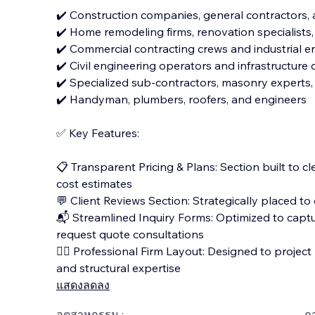
✔️ Construction companies, general contractors, 
✔️ Home remodeling firms, renovation specialists,
✔️ Commercial contracting crews and industrial e
✔️ Civil engineering operators and infrastructur
✔️ Specialized sub-contractors, masonry experts,
✔️ Handyman, plumbers, roofers, and engineers
✅ Key Features:
📋 Transparent Pricing & Plans: Section built to cle
cost estimates
💬 Client Reviews Section: Strategically placed to
📬 Streamlined Inquiry Forms: Optimized to captu
request quote consultations
👷‍♂️ Professional Firm Layout: Designed to project 
and structural expertise
แสดงลดลง
อุตสาหกรรม :
ภ