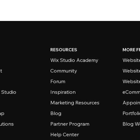
RESOURCES
MORE F
Wix Studio Academy
Website
t
Community
Websit
Forum
Websit
 Studio
Inspiration
eComme
Marketing Resources
Appoin
ap
Blog
Portfol
utions
Partner Program
Blog W
Help Center